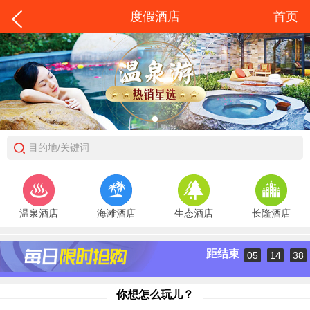
度假酒店
首页
目的地/关键词
温泉酒店
海滩酒店
生态酒店
长隆酒店
距结束
05
14
38
:
:
你想怎么玩儿？