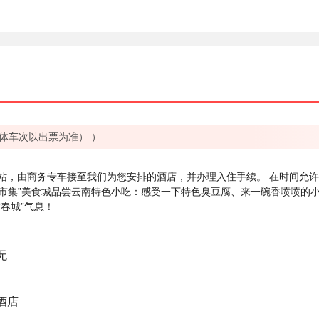
体车次以出票为准） ）
站，由商务专车接至我们为您安排的酒店，并办理入住手续。 在时间允
南墙市集”美食城品尝云南特色小吃：感受一下特色臭豆腐、来一碗香喷喷的
春城”气息！
无
酒店