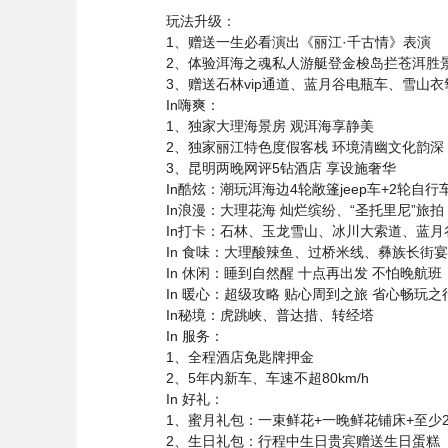
玩法升级：
1、赠送一生必看演出《丽江·千古情》表演
2、体验洱海之魂私人游艇登金梭岛拦苍洱胜
3、赠送石林vip通道、蓝月谷电瓶车、雪山衣
In嗨爽：
1、独家大理海景房 观洱海享静美
2、独家丽江特色度假客栈 环境清幽文化韵深
3、昆明两晚网评5钻酒店 享设施奢华
In酷炫：潮玩洱海边4轮敞篷jeep车+2轮自行
In浪漫：大理花海 灿烂缤纷、“圣托里尼”旅拍
In打卡：石林、玉龙雪山、冰川大索道、蓝月
In 食味：大理酸辣鱼、过桥米线、彝族长街宴
In 休闲：睡到自然醒 十点再出发 不怕晚航班
In 暖心：超级攻略 贴心周到之旅 省心畅玩之
In秘境：虎跳峡、普达措、转经塔
In 服务：
1、全程酒店免匙牌押金
2、5年内新车、车速不超80km/h
In 好礼：
1、蜜月礼包：一束鲜花+一晚鲜花铺床+至少
2、生日礼包：行程中生日贵宾赠送生日蛋糕