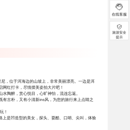
在线客服
旅游安全
提示
里尼，位于洱海边的山坡上，非常美丽漂亮。一边是洱
启网红打卡，尽情摆美姿拍大片吧！
因山水陶醉，赏心悦目，心旷神怡，流连忘返。
有古朴，又有小清新ins风，为您的旅行来上点睛之
玩！
一路上是凹造型的美女，探头、耍酷、口哨、尖叫，体验