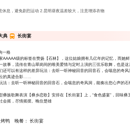
意休息，避免剧烈运动 2.昆明昼夜温差较大，注意增添衣物
大典
长街宴
拘一格
家AAAAA级的标签在赞扬【石林】，这位姑娘拥有几亿年的记忆，而她
一故事，流传在青山翠岗间的唯美爱情与定时上演的三弦乐歌舞，也是这
们还可以有这样的差异玩法：去听一听神秘回音的回音石，会喘息的奇风
云的真迹合影……
玩法：去听一听神秘回音的回音石，会喘息的奇风洞，能奏出您心声的石
型彝族歌舞表演【彝乡恋歌】安排在【长街宴】上，“食色盛宴”，回味彝
社会摇，尽情摇摆。晚住楚雄
良烤鸭 晚餐： 长街宴