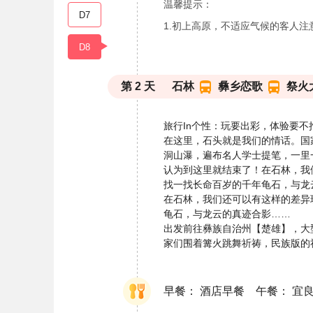
温馨提示：
D7
1.初上高原，不适应气候的客人注
D8
第
2
天
石林
彝乡恋歌
祭火
旅行In个性：玩要出彩，体验要不
在这里，石头就是我们的情话。国
洞山瀑，遍布名人学士提笔，一里
认为到这里就结束了！在石林，我
找一找长命百岁的千年龟石，与龙
在石林，我们还可以有这样的差异
龟石，与龙云的真迹合影……
出发前往彝族自治州【楚雄】，大
家们围着篝火跳舞祈祷，民族版的
早餐： 酒店早餐 午餐： 宜