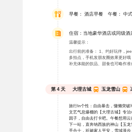
早餐： 酒店早餐 午餐： 中
住宿：当地豪华酒店或同级酒
温馨提示：
出行前的准备： 1、约好玩伴，j
多拍点，手机发朋友圈效果更好哦
补充体能的饮品、甜食也可略作准备
第
4
天
大理古城
玉龙雪山
旅行In个性：自由暴击，慵懒突破
文艺气息爆棚的【大理古城】专治
因子，自由去打卡吧。午餐想用云
下一站，直奔纳西族的神山【玉龙
手合十，祈祷家人平安，雪域漫步