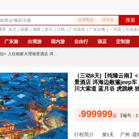
搜索
应季甄选
周末游
哪里:
东北
|
新疆
|
湖南
|
新马
|
日韩
|
广东温泉
|
广东沙滩
|
一天游
|
出境签
广东游
出境游
国内游
自由行
酒店
定制游
（三动8天)【纯臻云南】<昆明+大理+丽江+香格里拉> 入住独家大理海景酒店 洱海边敞篷jeep车 大理花海 “圣托里尼”旅拍 石林 玉龙雪山 冰川大索道 蓝月谷 虎跳峡 独克宗古城
（三动8天)【纯臻云南】<
景酒店 洱海边敞篷jeep车
川大索道 蓝月谷 虎跳峡 
999999
¥
起
【编号：11
行程简介
第1天
广州 -昆