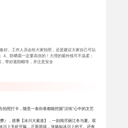
宝准备好。工作人员会给大家拍照，还是建议大家自己可以
； 4、防晒霜一定要高倍的！大理的紫外线可不温柔；
晒霜，带好遮阳帽等，并注意安全
拍照打卡，随意一条街巷都能挖掘“汉纸”心中的文艺
退费），搭乘【冰川大索道】，一刻阅尽丽江冬与夏。双
冰川上无处可躲，正面迎战，张扬如冰川上的王。还有