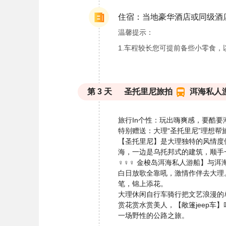
住宿：当地豪华酒店或同级酒
温馨提示：
1.车程较长您可提前备些小零食，
第
3
天
圣托里尼旅拍
洱海私人
旅行In个性：玩出嗨爽感，要酷要
特别赠送：大理“圣托里尼”理想帮
【圣托里尼】是大理独特的风情度
海，一边是乌托邦式的建筑，顺手
♀♀♀ 金梭岛洱海私人游船】与
白日放歌全靠吼，激情作伴去大理
笔，锦上添花。
大理休闲自行车骑行把文艺浪漫的
赏花赏水赏美人，【敞篷jeep
一场野性的公路之旅。