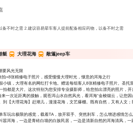
店
以备不时之需 2.建议容易晕车客人提前配备相应药物，以备不时之需
游艇
大理花海
敞篷jeep车
潮要风光无限
旅拍+8张精修电子照片，感受慢慢大理时光，惬意的洱海之行
假小镇，大理有名的网红打卡地。赠送每组客人8张精修电子照片。圣托
一拍都是大片。这次特别为您安排专业摄影师，给您拍出漂亮的照片，开
洱海来一次近距离的接触，观苍洱山水自然风光，看洱海“金梭烟云，让您
。到【大理花海】赶潮儿，漫漫花海，文艺爆棚。既有自然，又有人文；既
单车玩出极限的感觉，载着TA，放开双手、突然刹车，怎么增进感情怎么
车】叫嚣洱海，一边是青砖白墙的白族民居，一边是清新自然的洱海清风，