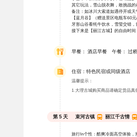
其它玩法，雪山脱衣舞，敢挑战的
备注：如冰川大索道如遇停开或天
【蓝月谷】（赠送景区电瓶车60
牙形山谷看牦牛饮水，雪莹交错，
接下来是【丽江古城】的自由时间
早餐： 酒店早餐 午餐： 过
住宿：特色民宿或同级酒店
温馨提示：
1.大理古城购买商品请确定货品真
第
5
天
束河古镇
丽江千古情
旅行In个性：酷爽冷面高空体验，