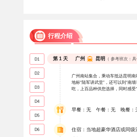
行程介绍
第
1
天
广州
昆明
（ 参考班次：具
D1
D2
广州南站集合，乘动车抵达昆明南
地标“陆军讲武堂”，还可以到“
D3
吃，上百品种供您选择，同时感受“
D4
早餐：无 午餐：无 晚餐：
D5
住宿：当地超豪华酒店或同级
D6