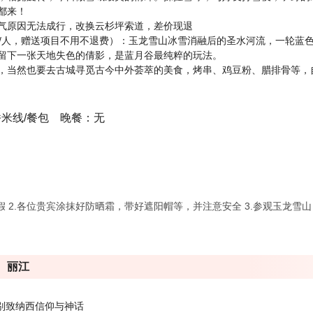
都来！
气原因无法成行，改换云杉坪索道，差价现退
元/人，赠送项目不用不退费）：玉龙雪山冰雪消融后的圣水河流，一轮蓝
留下一张天地失色的倩影，是蓝月谷最纯粹的玩法。
，当然也要去古城寻觅古今中外荟萃的美食，烤串、鸡豆粉、腊排骨等，
桥米线/餐包 晚餐：无
假 2.各位贵宾涂抹好防晒霜，带好遮阳帽等，并注意安全 3.参观玉龙
丽江
别致纳西信仰与神话