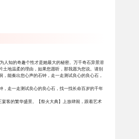
鲜为人知的奇趣个性才是她最大的秘密。万千奇石异景溶
片土地温柔的理由，如果您愿听，那我愿为您说。请别
洞，能奏出您心声的石钟，走一走测试良心的良心石，
钟，走一走测试良心的良心石，找一找长命百岁的千年
王宴客的繁华盛景。【祭火大典】上放肆闹，跟着艺术