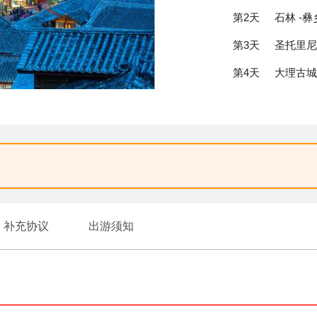
第2天
石林 -
第3天
圣托里尼
第4天
大理古城
第5天
束河古镇
第6天
丽江 -
第7天
香巴拉时
第8天
集散中心
补充协议
出游须知