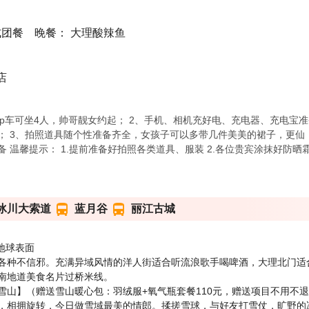
式团餐 晚餐： 大理酸辣鱼
店
eep车可坐4人，帅哥靓女约起； 2、手机、相机充好电、充电器、充电
； 3、拍照道具随个性准备齐全，女孩子可以多带几件美美的裙子，更仙
 温馨提示： 1.提前准备好拍照各类道具、服装 2.各位贵宾涂抹好防
冰川大索道
蓝月谷
丽江古城
地球表面
各种不信邪。充满异域风情的洋人街适合听流浪歌手喝啤酒，大理北门适合
南地道美食名片过桥米线。
雪山】（赠送雪山暖心包：羽绒服+氧气瓶套餐110元，赠送项目不用不
，相拥旋转，今日做雪域最美的情郎。揉搓雪球，与好友打雪仗，旷野的