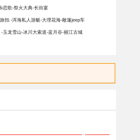
彝乡恋歌-祭火大典-长街宴
旅拍 -洱海私人游艇-大理花海-敞篷jeep车
 -玉龙雪山-冰川大索道-蓝月谷-丽江古城
 -丽江千古情-丽江
长江第一湾-虎跳峡-普达措国家公园-土司宴
轮坛城 -独克宗古城-转经塔-丽江-昆明
 -广州