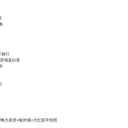
景
氧
车骑行
 异域蓝白美
谷
行
2晚大床房+银对戒+大红囍字拍照