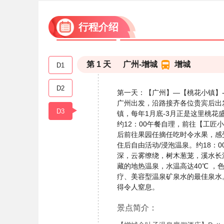
行程介绍
第
1
天
广州-增城
增城
D1
D2
第一天：【广州】—【桃花小镇】
广州出发，沿路接齐各位贵宾后出
D3
镇，每年1月底-3月正是这里桃
约12：00午餐自理，前往【工
后前往果园任摘任吃时令水果，感
住后自由活动/浸泡温泉。约18：
深，云雾缭绕，树木葱茏，溪水长流
藏的地热温泉，水温高达40℃ 
疗、美容型温泉矿泉水的最佳泉水
得令人窒息。
景点简介：