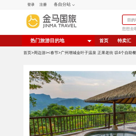
各自分站
登录
注册
您想去
热门旅游目的地
首页
特卖汇
>
>
首页
周边游
<春节>广州增城金叶子温泉 正果老街 叹4个自助餐