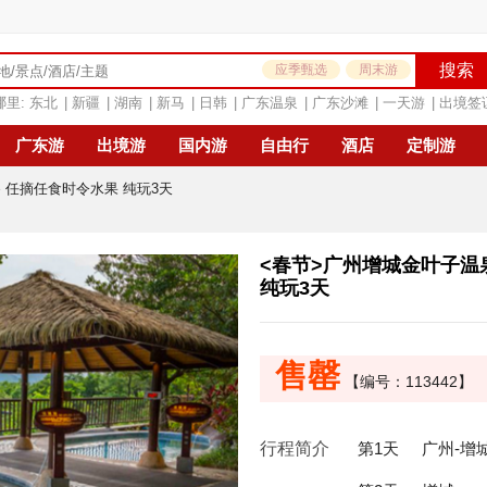
搜索
应季甄选
周末游
哪里:
东北
|
新疆
|
湖南
|
新马
|
日韩
|
广东温泉
|
广东沙滩
|
一天游
|
出境签
广东游
出境游
国内游
自由行
酒店
定制游
 任摘任食时令水果 纯玩3天
<春节>广州增城金叶子温
纯玩3天
售罄
【编号：113442】
行程简介
第1天
广州-增城