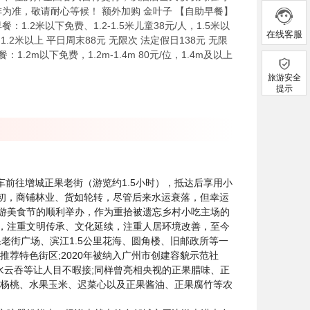
安排为准，敬请耐心等候！ 额外加购 金叶子 【自助早餐】
餐：1.2米以下免费、1.2-1.5米儿童38元/人，1.5米以
在线客服
：1.2米以上 平日周末88元 无限次 法定假日138元 无限
：1.2m以下免费，1.2m-1.4m 80元/位，1.4m及以上
旅游安全
提示
车前往增城正果老街（游览约1.5小时），抵达后享用小
初，商铺林业、货如轮转，尽管后来水运衰落，但幸运
游美食节的顺利举办，作为重拾被遗忘乡村小吃主场的
”，注重文明传承、文化延续，注重人居环境改善，至今
老街广场、滨江1.5公里花海、圆角楼、旧邮政所等一
荐特色街区;2020年被纳入广州市创建容貌示范社
水云吞等让人目不暇接;同样曾亮相央视的正果腊味、正
红杨桃、水果玉米、迟菜心以及正果酱油、正果腐竹等农