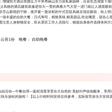
；增城恒大酒店坐拥五万平米秀丽山水万亩私家园林，百亩生态湖放下城
主义风格的酒店建筑装修是恒大一贯的典雅大气大堂一进门就让人感觉眼
叹空山新雨的宁静，推开窗一股浓郁的中式宫廷风格呈现在眼前，给人明亮
一场丰盛的自助大餐：日式寿司，精致美味,精美甜品,吃在嘴里，甜在心
需注意人身财物安全，听从景区工作人员指引，根据自身条件选择休闲方
果云吞1份 晚餐： 自助晚餐
-自由活动—午餐自理—返程清晨享受在大自然的 美妙叫声徐徐醒来，享用
天快乐放松的旅程！【以上行程时间安排仅供参考，实际按导游当天安排