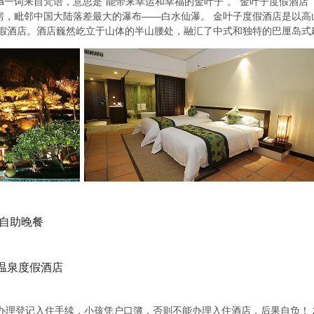
ra一词来自梵语，意思是“能带来幸运和幸福的金叶子”。 金叶子度假酒店（Pa
客房，毗邻中国大陆落差最大的瀑布——白水仙瀑。 金叶子度假酒店是以
假酒店。酒店巍然屹立于山体的半山腰处，融汇了中式和独特的巴厘岛式
 自助晚餐
温泉度假酒店
证办理登记入住手续，小孩凭户口簿，否则不能办理入住酒店，后果自负！