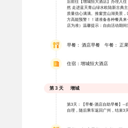
后前往【增城恒大酒店】办理入住
然 走进蓝天青山绿水欧陆新古典
质量信心满满。推窗赏山湖美景，
方高能预警！！请准备各种餐具来
店为准）温馨提示：自由活动期间
早餐： 酒店早餐 午餐： 正
住宿：增城恒大酒店
第
3
天
增城
第3天：【早餐-酒店自助早餐】-
自理，随后乘车返回广州，结束3