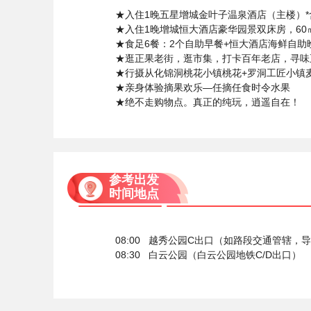
★入住1晚五星增城金叶子温泉酒店（主楼）
★入住1晚增城恒大酒店豪华园景双床房，60
★食足6餐：2个自助早餐+恒大酒店海鲜自助
★逛正果老街，逛市集，打卡百年老店，寻
★行摄从化锦洞桃花小镇桃花+罗洞工匠小镇
★亲身体验摘果欢乐—任摘任食时令水果
★绝不走购物点。真正的纯玩，逍遥自在！
参考出发
时间地点
08:00 越秀公园C出口（如路段交通管辖，
08:30 白云公园（白云公园地铁C/D出口）