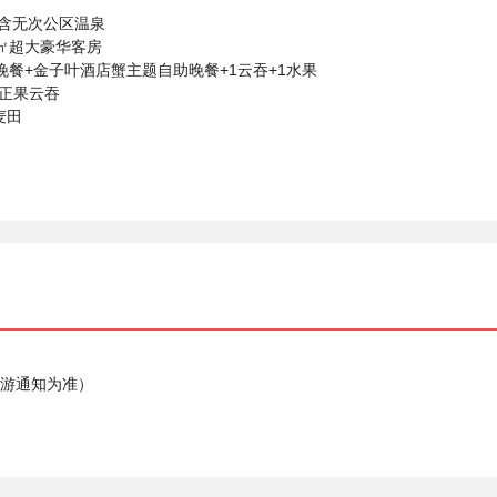
*含无次公区温泉
㎡超大豪华客房
晚餐+金子叶酒店蟹主题自助晚餐+1云吞+1水果
味正果云吞
麦田
导游通知为准）