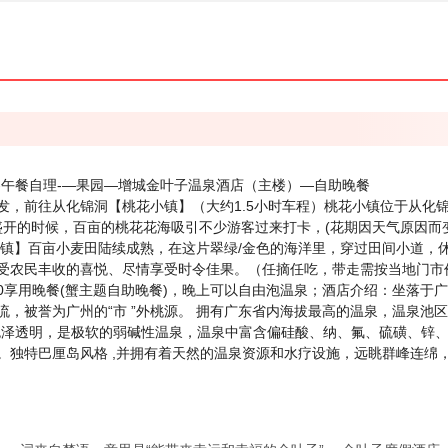
-午餐自理-—果园—增城金叶子温泉酒店（主楼）—自助晚餐
发，前往从化锦洞【桃花小镇】（大约1.5小时车程）桃花小镇位于从化
花盛开的时候，百亩的桃花花海吸引不少游客过来打卡，(花期因天气原因
匠小镇】百亩小麦田陆续成熟，在这片翠绿/金色的海洋里，穿过田间小道
受农民丰收的喜悦、尽情享受时令佳果。（任摘任吃，带走需按当地门市价
00享用晚餐(蟹主题自助晚餐)，晚上可以自由泡温泉；酒店介绍：坐落
，被誉为广州的“市 ”外桃源。 拥有广东省内海拔最高的温泉，温泉池区
，色泽透明，是极软的弱碱性温泉，温泉中富含偏硅酸、纳、氟、硫磺、锌
。独特巴厘岛风格 ,并拥有着天然的温泉资源和水疗设施，远眺群峰连绵