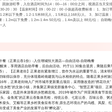
。 3、因旅游旺季，入住酒店时间为14：00—16：00分之间，视酒店当天
：30-20：30 【温泉时间】09：00-22：00 小孩超高收费标准： 1、加订早
.2米以下免费，1.2-1.5米88元人，1.5米以上168元/人。 3、加订温泉
.2m以下免费，1.2m-1.4m 50元/位，1.4m及以上 88元/位； 自助晚餐
元一人
—午餐（正果云吞1份）-入住增城恒大酒店—自由活动-自助晚餐
醒来，享用酒店自助早餐，后自由活动。约于11:30集合退房，乘随后乘
云吞）。【正果老街】正果老街紧靠增江，曾作为水运的重要节点，清末明
韵味得以保存，充分体现着岭南建筑与山水相依的特点。随着正果乡村旅
016年，正果老街纳入广州市城市更新重点项目，采用微改造的“绣花功夫
住乡愁”的文旅小镇，并集聚正果镇党群服务中心、“智慧正果”项目、正果
家园，也是外来游客的乡愁栖息地。2019年被作为广州亚洲美食节首批推
子头、金鱼尾”的正果云吞集体亮相，传统云吞、七彩云吞、百味云吞、粥
木柴头、艾糍等正果乡村美食应有尽有;原生态环境出产的乌榄、凤梨、
街变成了美食产业的发展平台和“孵化器”。