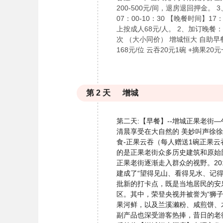
200-500元/间，退房退回押金
07：00-10：30 【晚餐时间】17
上按成人68元/人。 2、加订晚餐：1
次 （大小同价） 增城恒大 自助早餐：1
168元/位 云吞20元1碗 +摘果20
第
2
天
增城
第二天:【早餐】--增城正果老街
清晨享受在大自然的 美妙叫声徐徐
食-正果云吞（每人赠送1碗正果
的是正果老街众多历史建筑和原始
正果老街逐渐走入群众的视野。2
建成了“望得见山、看得见水、记得
批新的打卡点，既是当地居民的安乐
区。其中，荣登央视并被誉为“狮
果河鲜，以及兰溪濑粉、咸煎饼、
副产品也深受游客热捧，昔日的老