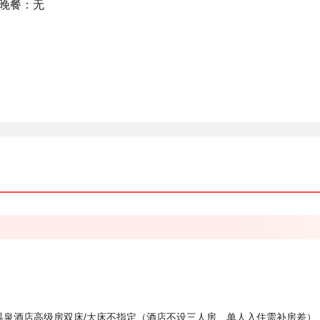
 晚餐：无
温泉酒店高级房双床/大床不指定（酒店不设三人房、单人入住需补房差）