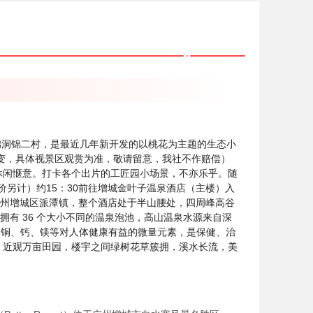
锦洞锦二村，是最近几年新开发的以桃花为主题的生态小
而变，具体视景区观赏为准，敬请留意，我社不作赔偿）
，休闲惬意。打卡各个出片的工匠园小场景，不亦乐乎。随
另计）约15：30前往增城金叶子温泉酒店（主楼）入
于广州增城区派潭镇，整个酒店处于半山腰处，四周峰高谷
拥有 36 个大小不同的温泉泡池，高山温泉水源来自深
、铜、钙、镁等对人体健康有益的微量元素，是保健、治
，近观万亩田园，楼宇之间绿树花草簇拥，溪水长流，美