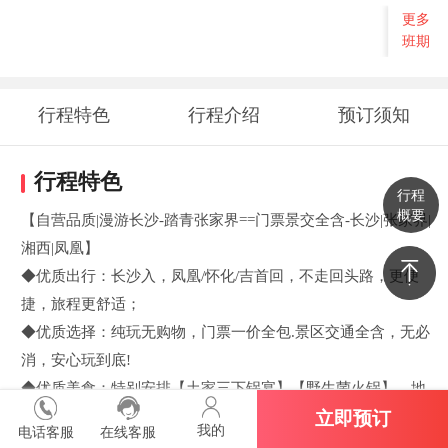
更多
班期
行程特色
行程介绍
预订须知
行程特色
行程
概要
【自营品质|漫游长沙-踏青张家界==门票景交全含-长沙|张家界|
湘西|凤凰】
◆优质出行：长沙入，凤凰/怀化/吉首回，不走回头路，更便
捷，旅程更舒适；
◆优质选择：纯玩无购物，门票一价全包.景区交通全含，无必
消，安心玩到底!
◆优质美食：特别安排【土家三下锅宴】【野生菌火锅】，地
道舌尖美食·尽享湘南风味；
立即预订
我的
电话客服
在线客服
◆优质服务：金牌优秀导游贴心一站式服务，舒适安心；