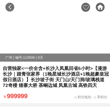
广州 | 编号:113506 | 0天
自营独家<一价全含+长沙入凤凰回省6小时>【漫游
长沙｜踏青张家界（1晚星城长沙酒店+1晚超豪皇冠
假日酒店）】长沙坡子街 天门山/天门洞/玻璃栈道
72奇楼 矮寨大桥 茶峒边城 凤凰古城 高铁四天
999999
积分抵扣
享积分