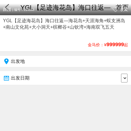
YGL【足迹海花岛】海口往返—
首页
跟团
收藏
| 编号：114168
YGL【足迹海花岛】海口往返—海花岛+天涯海角+蜈支洲岛
海花岛+天涯海角+蜈支洲岛+南山
+南山文化苑+大小洞天+槟榔谷+山钦湾+海南双飞五天
文化苑+大小洞天+槟榔谷+山钦湾
999999
金马价：¥
起
+海南双飞五天
出发地
出发日期