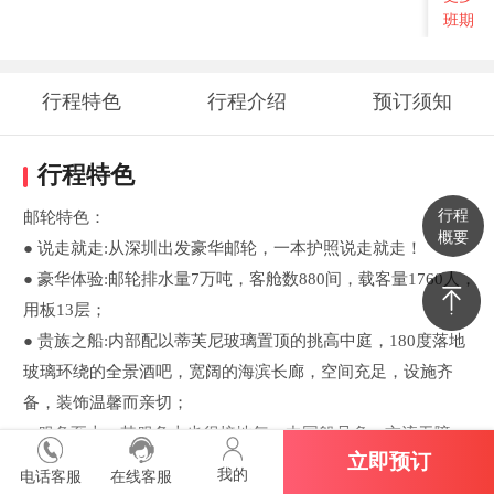
班期
行程特色
行程介绍
预订须知
行程特色
行程
邮轮特色：
概要
● 说走就走:从深圳出发豪华邮轮，一本护照说走就走！
● 豪华体验:邮轮排水量7万吨，客舱数880间，载客量1760人，
用板13层；
● 贵族之船:内部配以蒂芙尼玻璃置顶的挑高中庭，180度落地
玻璃环绕的全景酒吧，宽阔的海滨长廊，空间充足，设施齐
备，装饰温馨而亲切；
● 服务至上：其服务上也很接地气，中国船员多，交流无障
立即预订
碍，具有国际范.中国味的菜品更是满足国人的胃口，简直是为
我的
电话客服
在线客服