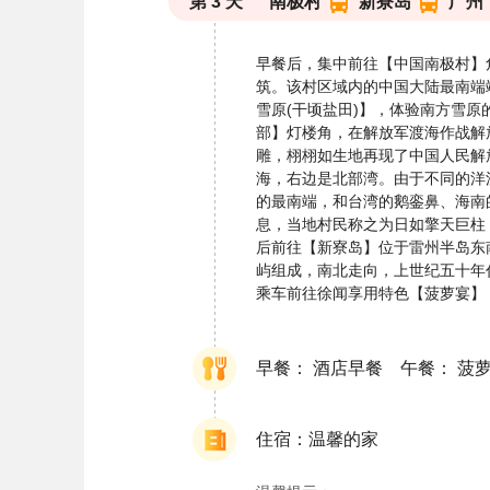
第
3
天
南极村
新寮岛
广州
早餐后，集中前往【中国南极村】
筑。该村区域内的中国大陆最南端
雪原(干顷盐田)】，体验南方雪原
部】灯楼角，在解放军渡海作战解
雕，栩栩如生地再现了中国人民解
海，右边是北部湾。由于不同的洋
的最南端，和台湾的鹅銮鼻、海南
息，当地村民称之为日如擎天巨柱
后前往【新寮岛】位于雷州半岛东南部
屿组成，南北走向，上世纪五十年
乘车前往徐闻享用特色【菠萝宴】
早餐： 酒店早餐 午餐： 菠
住宿：温馨的家