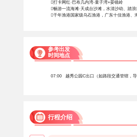
打卡网红·巴布几内湾-童子湾+晏镜岭
畅游一流海滩·天成台沙滩，水清沙幼、踏
干年渔港国家级乌石渔港，广东十佳渔港、
参考出发
时间地点
07:00 越秀公园C出口（如路段交通管辖，
行程介绍