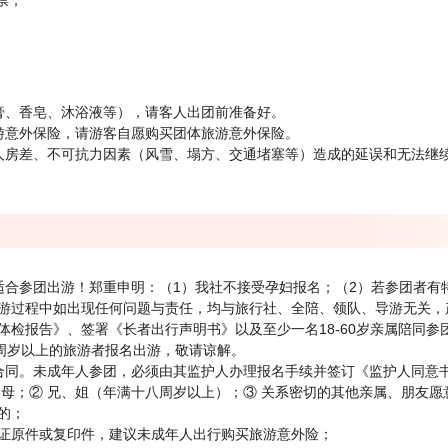
票；
膏、香皂、沐浴液等），请客人出团前准备好。
游意外保险，请游客自愿购买团体旅游意外保险。
人房差、不可抗力因素（风雪、塌方、交通堵塞等）造成的延误和无法继
适合参团出游！郑重申明：（1）我社不接受孕妇报名；（2）若参团者有
游过程中如出现任何问题与责任，均与旅行社、全陪、领队、导游无关，产
体检报告》、签署《长者出行声明书》以及至少一名18-60岁亲属陪同
0周岁以上的旅游者报名出游，敬请谅解。
合同。未成年人参团，必须由其监护人办理报名手续并签订《监护人同意
父母；② 兄、姐（年满十八周岁以上）；③ 关系密切的其他亲属、朋友
的；
证原件或复印件，建议未成年人出行购买旅游意外险；