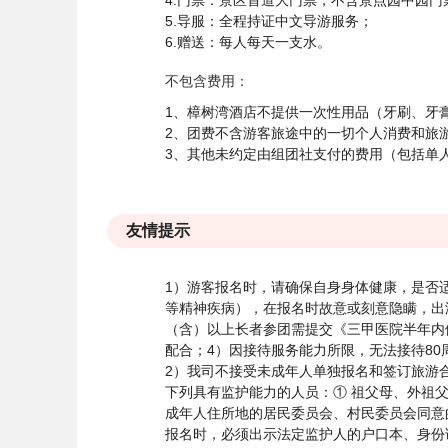
4.门票：景区首道大门票，不含景点园中园门
5.导服：全程持证中文导游服务；
6.赠送：每人每天一支水。
不包含费用：
1、樟树湾酒店不提供一次性用品（牙刷、牙
2、团费不含游客旅途中的一切个人消费和旅
3、其他未约定由组团社支付的费用（包括单
友情提示
1）游客报名时，请确保自身身体健康，是否
等精神疾病），在报名时故意或刻意隐瞒，出
（含）以上长者参团需提交《三甲医院半年内
配合；4）因接待服务能力所限，无法接待8
2）我司不接受未成年人单独报名和签订旅游
下列具有监护能力的人员：① 祖父母、外祖
成年人住所地的居民委员会、村民委员会同意
报名时，必须出示法定监护人的户口本、身份