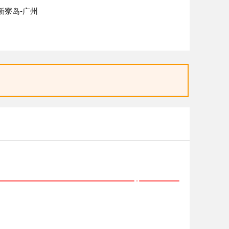
-新寮岛-广州