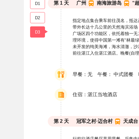
第
1
天
广州
南海旅游岛
“
D1
D2
指定地点集合乘车前往茂名，抵达
带外长达十几公里的天然海滨浴场
D3
广场区四个功能区，依托着独一无
理环境，使得中国第一滩有“林最绿
未开发的纯美海滩，海水清澈，沙
前往湛江入住湛江酒店。晚餐(自
早餐：无 午餐： 中式团餐
住宿：湛江当地酒店
第
2
天
冠军之村·迈合村
天成台
行前往酒店餐厅享用早餐。后集中