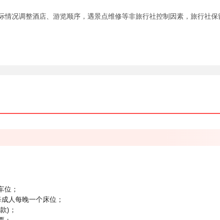
际情况调整酒店、游览顺序，遇景点维修等非旅行社控制因素，旅行社保
车位；
每成人每晚一个床位；
款)；