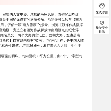
在线客服
、密集的人文史迹、浓郁的渔家风情、奇特的珊瑚建
群是中国绝无仅有的旅游资源。沿途还可以欣赏【南方
盐田，俨然一派“南方雪原”的景象。浏览【渡海作战指挥
旅游安全
座炮楼，旁边立有渡海作战解放海南启渡点的纪念浮
提示
，顾名思义，两个大海的交汇处。面朝大海，左边是南
角楼】自古以来就有“极南”、“尽南”之称，是中国大陆
标志性建筑。塔高36.6米，象征着六六大顺，生生不
一颗璀璨的明珠。岛内面积39平方公里，由3个“川”字型岛