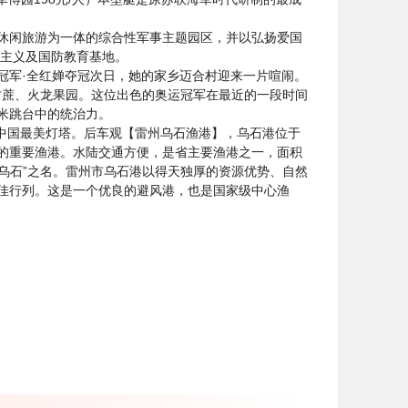
休闲旅游为一体的综合性军事主题园区，并以弘扬爱国
国主义及国防教育基地。
冠军·全红婵夺冠次日，她的家乡迈合村迎来一片喧闹。
甘蔗、火龙果园。这位出色的奥运冠军在最近的一段时间
米跳台中的统治力。
卡中国最美灯塔。后车观【雷州乌石渔港】，乌石港位于
的重要渔港。水陆交通方便，是省主要渔港之一，面积
“乌石”之名。雷州市乌石港以得天独厚的资源优势、自然
佳行列。这是一个优良的避风港，也是国家级中心渔