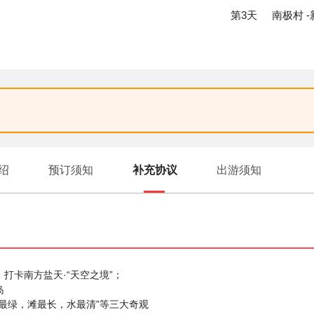
第3天
南极村 
绍
预订须知
补充协议
出游须知
打卡南方盐天·“天空之境”；
岛
林最绿，滩最长，水最清”等三大奇观