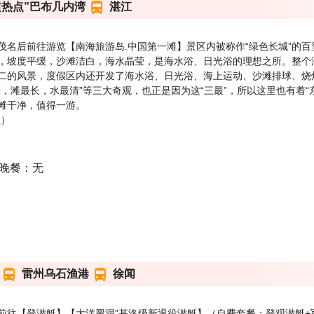
超热点”巴布几内湾
湛江
茂名后前往游览【南海旅游岛.中国第一滩】景区内被称作“绿色长城”的
，坡度平缓，沙滩洁白，海水晶莹，是海水浴、日光浴的理想之所。整个
二的风景，度假区内还开发了海水浴、日光浴、海上运动、沙滩排球、烧
，滩最长，水最清”等三大奇观，也正是因为这“三最”，所以这里也有着“
滩干净，值得一游。
理）
 晚餐：无
雷州乌石渔港
徐闻
前往【登潜艇】【大洋黑洞”基洛级新退役潜艇】（自费套餐：登观潜艇+军