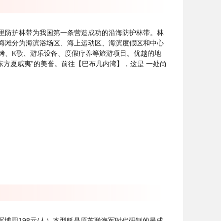
百里防护林带为我国第一条营造成功的沿海防护林带。林
海滩分为海滨浴场区、海上运动区、海滨度假区和中心
烤、K歌、游乐设备、度假疗养等旅游项目。优越的地
东方夏威夷”的美誉。前往【巴布几内湾】，这是 一处尚
博园198元/人）本型艇是原苏联海军时代研制的最成