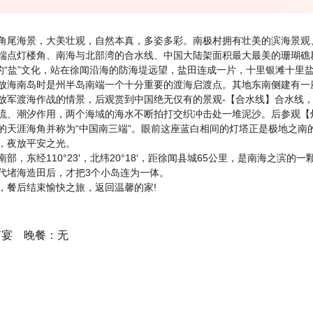
角尾海景，大美壮观，自然本真，多姿多彩。南极村拥有壮美的滨海景观
端点灯楼角、南海与北部湾的合水线、中国大陆架面积最大最美的珊瑚礁
的“盐”文化，站在徐闻沿海的防海堤远望，盐田连成一片，十里银滩十里
放海南岛时是州半岛南端一个十分重要的渡海启渡点。其地东南侧建有一
放军渡海作战的情景，后观赏到中国绝无仅有的景观-【合水线】合水线
流、潮汐作用，两个海域的海水不断拍打交织冲击处一堆泥沙。后参观【灯
的天涯海角并称为“中国南三端”。眼前这座蓝白相间的灯塔正是极地之南的
，夜放平安之光。
，东经110°23′，北纬20°18′，距徐闻县城65公里，是南海之滨的
代堵海造田后，才把3个小岛连为一体。
，餐后结束愉快之旅，返回温馨的家!
萝宴 晚餐：无