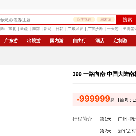
搜索
应季甄选
周末游
哪里:
东北
|
新疆
|
湖南
|
新马
|
日韩
|
广东温泉
|
广东沙滩
|
一天游
|
出境签
广东游
出境游
国内游
自由行
酒店
定制游
399 一路向南·中国大陆南
999999
¥
起
【编号：11
行程简介
第1天
广州 -
第2天
冠军之村