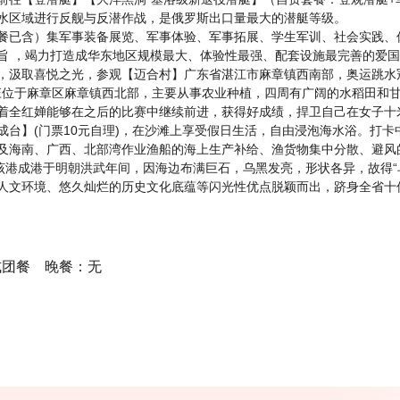
水区域进行反舰与反潜作战，是俄罗斯出口量最大的潜艇等级。
餐已含）集军事装备展览、军事体验、军事拓展、学生军训、社会实践、
旨 ，竭力打造成华东地区规模最大、体验性最强、配套设施最完善的爱
，汲取喜悦之光，参观【迈合村】广东省湛江市麻章镇西南部，奥运跳水
村庄位于麻章区麻章镇西北部，主要从事农业种植，四周有广阔的水稻田和
着全红婵能够在之后的比赛中继续前进，获得好成绩，捍卫自己在女子十
成台】(门票10元自理)，在沙滩上享受假日生活，自由浸泡海水浴。打
及海南、广西、北部湾作业渔船的海上生产补给、渔货物集中分散、避风
里。该港成港于明朝洪武年间，因海边布满巨石，乌黑发亮，形状各异，故得
人文环境、悠久灿烂的历史文化底蕴等闪光性优点脱颖而出，跻身全省十
式团餐 晚餐：无