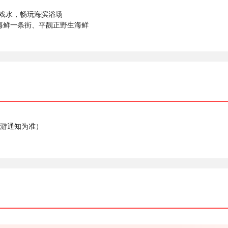
浪戏水，畅玩海滨浴场
海鲜一条街、平靓正野生海鲜
导游通知为准）