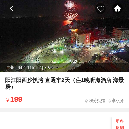
广州 | 编号:115152 | 2天
阳江阳西沙扒湾 直通车2天（住1晚听海酒店 海景
房）
199
积分抵扣
享积分
更多
班期