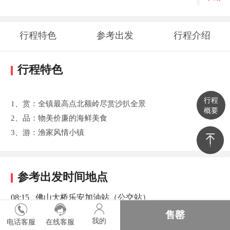
行程特色
参考出发
行程介绍
时间地点
行程特色
行程
1、赏：全镇最高点北额岭尽赏沙扒全景
概要
2、品：物美价廉的海鲜美食
3、游：渔家风情小镇
参考出发时间地点
08:15 佛山大桥乐安加油站（公交站）
08:00 佛山大沥高速收费站前
售罄
我的
电话客服
在线客服