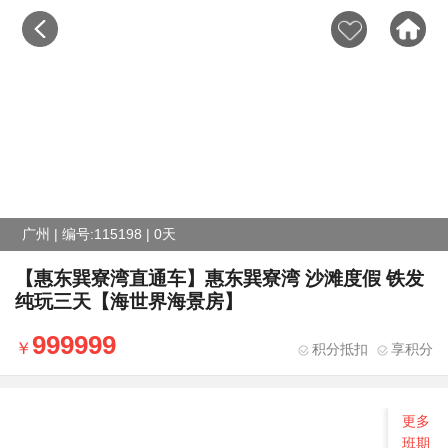
广州 | 编号:115198 | 0天
【惠东巽寮湾直通车】惠东巽寮湾 沙滩度假 铁发
纯玩三天【海世界海景房】
999999
积分抵扣
享积分
更多
班期