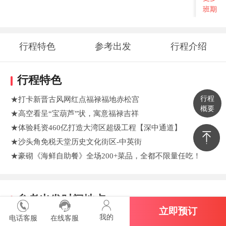
班期
行程特色
参考出发
行程介绍
时间地点
行程特色
行程
★打卡新晋古风网红点福禄福地赤松宫
概要
★高空看呈“宝葫芦”状，寓意福禄吉祥
★体验耗资460亿打造大湾区超级工程【深中通道】
★沙头角免税天堂历史文化街区-中英街
★豪砌《海鲜自助餐》全场200+菜品，全都不限量任吃！
参考出发时间地点
立即预订
我的
电话客服
在线客服
07:00 越秀公园C出口（如路段交通管辖，导游通知为准）