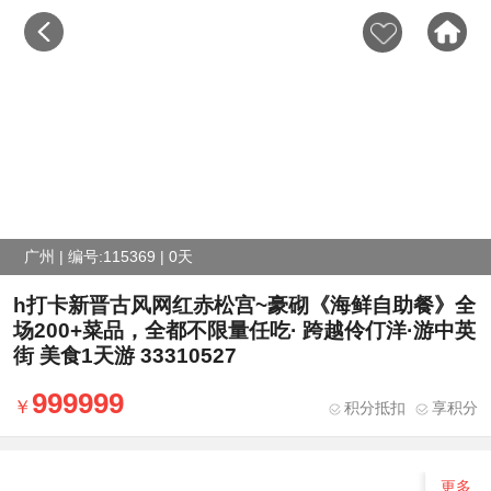
广州 | 编号:115369 | 0天
h打卡新晋古风网红赤松宫~豪砌《海鲜自助餐》全
场200+菜品，全都不限量任吃· 跨越伶仃洋·游中英
街 美食1天游 33310527
999999
积分抵扣
享积分
更多