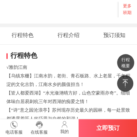
更多
班期
行程特色
行程介绍
预订须知
行程特色
行程
概要
√雅韵江南
【乌镇东栅】江南水韵，老街、青石板路、水上老屋，千年积
淀的文化古韵，江南水乡的颜值担当！
【皆人都爱西湖】“水光潋滟晴方好，山色空蒙雨亦奇”。细细
体味白居易刺杭三年对西湖的痴爱之情！
【“诗”意之园沧浪亭】苏州现存历史最久的园林，每一处景致
都透露着匠人的巧思与自然的和谐！
立即预订
我的
电话客服
在线客服
√红色记忆