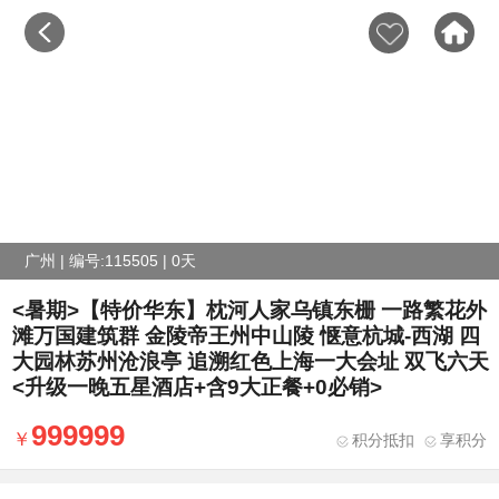
广州 | 编号:115505 | 0天
<暑期>【特价华东】枕河人家乌镇东栅 一路繁花外
滩万国建筑群 金陵帝王州中山陵 惬意杭城-西湖 四
大园林苏州沧浪亭 追溯红色上海一大会址 双飞六天
<升级一晚五星酒店+含9大正餐+0必销>
999999
积分抵扣
享积分