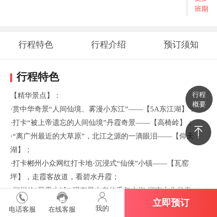
班期
行程特色
行程介绍
预订须知
行程特色
行程
【精华景点】：
概要
·赏中华奇景“人间仙境、雾漫小东江”——【5A东江湖】；
·打卡“被上帝遗忘的人间仙境”丹霞奇景——【高椅岭】；
·“离广州最近的大草原”，北江之源的一滴眼泪——【仰天
湖】；
·打卡郴州小众网红打卡地·沉浸式“仙侠”小镇——【瓦窑
坪】，走霞客故道，看碧水丹霞；
·郴州的“凤凰古城”·现存最古老的千年古街·湘南文化代表——
立即预订
【裕后街】；
我的
电话客服
在线客服