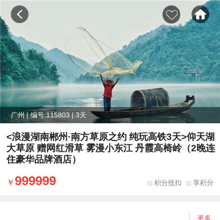
广州 | 编号:115803 | 3天
<浪漫湖南郴州·南方草原之约 纯玩高铁3天>仰天湖
大草原 赠网红滑草 雾漫小东江 丹霞高椅岭（2晚连
住豪华品牌酒店）
999999
积分抵扣
享积分
更多