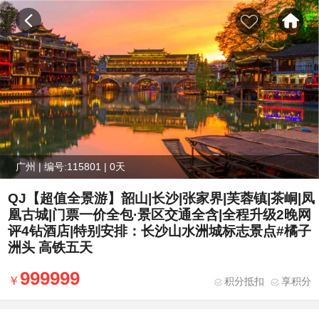
广州 | 编号:115801 | 0天
QJ【超值全景游】韶山|长沙|张家界|芙蓉镇|茶峒|凤
凰古城|门票一价全包·景区交通全含|全程升级2晚网
评4钻酒店|特别安排：长沙山水洲城标志景点#橘子
洲头 高铁五天
999999
积分抵扣
享积分