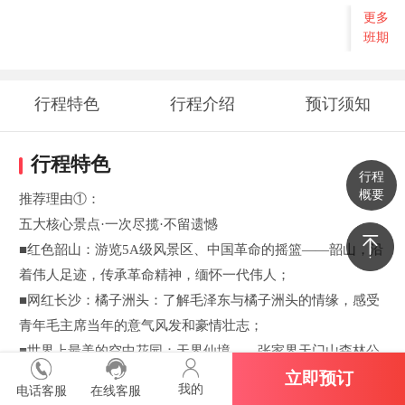
更多
班期
行程特色
行程介绍
预订须知
行程特色
行程
概要
推荐理由①：
五大核心景点·一次尽揽·不留遗憾
■红色韶山：游览5A级风景区、中国革命的摇篮——韶山，沿
着伟人足迹，传承革命精神，缅怀一代伟人；
■网红长沙：橘子洲头：了解毛泽东与橘子洲头的情缘，感受
青年毛主席当年的意气风发和豪情壮志；
■世界上最美的空中花园：天界仙境——张家界天门山森林公
园
立即预订
我的
电话客服
在线客服
乘坐世界最长的户外缆车；