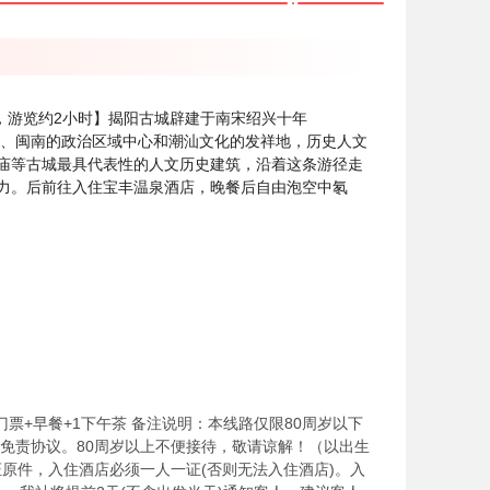
，游览约2小时】揭阳古城辟建于南宋绍兴十年
东、闽南的政治区域中心和潮汕文化的发祥地，历史人文
庙等古城最具代表性的人文历史建筑，沿着这条游径走
力。后前往入住宝丰温泉酒店，晚餐后自由泡空中氡
+门票+早餐+1下午茶 备注说明：本线路仅限80周岁以下
加签免责协议。80周岁以上不便接待，敬请谅解！（以出生
原件，入住酒店必须一人一证(否则无法入住酒店)。入