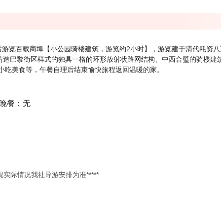
后游览百载商埠【小公园骑楼建筑，游览约2小时】，游览建于清代耗资八
本仿造巴黎街区样式的独具一格的环形放射状路网结构、中西合璧的骑楼建
小吃美食等，午餐自理后结束愉快旅程返回温暖的家。
 晚餐：无
视实际情况我社导游安排为准*****