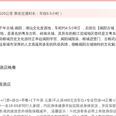
520公里 乘坐交通时长：车程6.5小时 ）
千年古城-揭阳，潮汕文化发源地，车程约4.5小时】，后前往【揭阳古城
治驻地，是著名的粤东古邑、岭南水城。其所在的榕江流域地区曾经是古粤
阳榕城历史文化游径正串起揭阳学宫、揭阳城隍庙、榕城进贤门、古榕武
这座城市深厚的人文底蕴和多彩的民俗风情，领略揭阳古城独特的文化魅
 酒店晚餐
级酒店
餐+门票+床位+早餐+1下午茶 儿童/不占床488元含车位+专业导游+4正餐
至少一名18-69岁同行人参团，均应身体健康并如实陈述身体状况，并应
上长者的旅游意外保险保额减半。 温馨提示：※此游客务必带上有效身份证