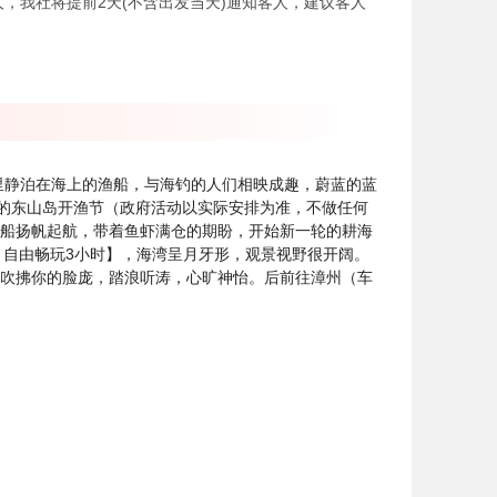
，我社将提前2天(不含出发当天)通知客人，建议客人
里静泊在海上的渔船，与海钓的人们相映成趣，蔚蓝的蓝
的东山岛开渔节（政府活动以实际安排为准，不做任何
渔船扬帆起航，带着鱼虾满仓的期盼，开始新一轮的耕海
，自由畅玩3小时】，海湾呈月牙形，观景视野很开阔。
风吹拂你的脸庞，踏浪听涛，心旷神怡。后前往漳州（车