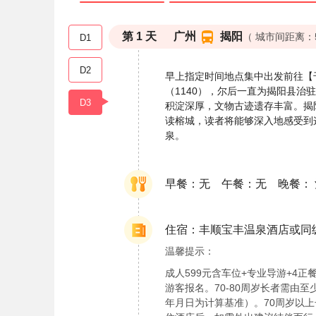
第
1
天
广州
揭阳
（ 城市间距离：
D1
D2
早上指定时间地点集中出发前往【
（1140），尔后一直为揭阳县
D3
积淀深厚，文物古迹遗存丰富。揭
读榕城，读者将能够深入地感受到
泉。
早餐：无 午餐：无 晚餐：
住宿：丰顺宝丰温泉酒店或同
温馨提示：
成人599元含车位+专业导游+4正
游客报名。70-80周岁长者需由
年月日为计算基准）。70周岁以