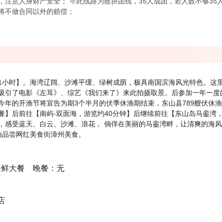
注意人身财产安全； ※此线路为散拼团线，35人成团，若人数不够35人
将不做合同以外的赔偿；
1小时】。海湾辽阔、沙滩平缓、绿树成荫，极具南国滨海风光特色。这
吸引了电影《左耳》、综艺《我们来了》来此拍摄取景。后参加一年一度
今年的开渔节将宣告为期3个半月的伏季休渔期结束，东山县789艘伏休
餐】后前往【南屿-双面海，游览约40分钟】后继续前往【东山岛马銮湾
，感受蓝天、白云、沙滩、浪花， 倘佯在美丽的马銮湾畔，让清爽的海
由品尝网红美食街漳州美食。
海鲜大餐 晚餐：无
店