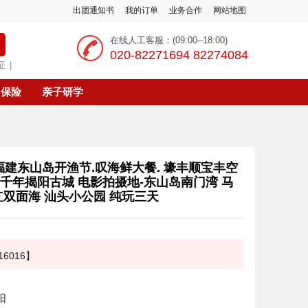
出团通知书
我的订单
业务合作
网站地图
在线人工客服：(09:00--18:00)
‭020-82271694 82274084
证
|
保险
亲子研学
建东山岛开渔节.叹海鲜大餐. 壕丰顺宝丰空
千年揭阳古城 电影拍摄地-东山岛南门湾 马
红双面海 汕头小公园 纯玩三天
6016】
阳