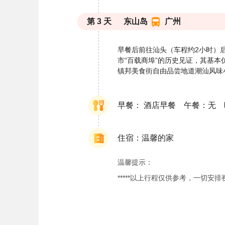
第
3
天
东山岛
广州
早餐后前往汕头（车程约2小时）
市“百载商埠”的历史见证，其基
镇邦美食街自由品尝地道潮汕风味
早餐： 酒店早餐 午餐：无
住宿：温馨的家
温馨提示：
*****以上行程仅供参考，一切安排