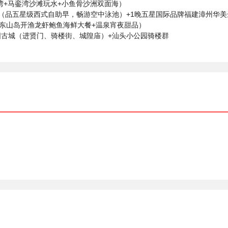
湾+马銮湾沙滩玩水+小鱼骨沙洲双面海）
泉（品五星级西式自助早，畅游空中泳池）+1晚五星国际品牌福建漳州华
+东山岛开渔龙虾鲍鱼海鲜大餐+温泉宵夜甜品）
阳古城（进贤门、骑楼街、城隍庙）+汕头小公园骑楼群