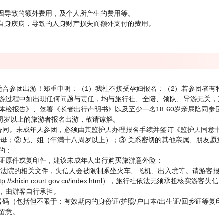
原因导致的额外费用，及个人所产生的费用等。
、自身疾病，导致的人身财产损失而额外支付的费用。
适合参团出游！郑重申明：（1）我社不接受孕妇报名；（2）若参团者有
游过程中如出现任何问题与责任，均与旅行社、全陪、领队、导游无关，产
体检报告》、签署《长者出行声明书》以及至少一名18-60岁亲属陪同
0周岁以上的旅游者报名出游，敬请谅解。
合同。未成年人参团，必须由其监护人办理报名手续并签订《监护人同意
父母；② 兄、姐（年满十八周岁以上）；③ 关系密切的其他亲属、朋友
的；
证原件或复印件，建议未成年人出行购买旅游意外险；
人民法院的相关文件，失信人会被限制乘坐火车、飞机、出入境等。请游客
/shixin.court.gov.cn/index.html），旅行社依法无须承
，由游客自行承担。
码（包括但不限于：有效期内的身份证/护照/户口本/出生证/回乡证等
留意。