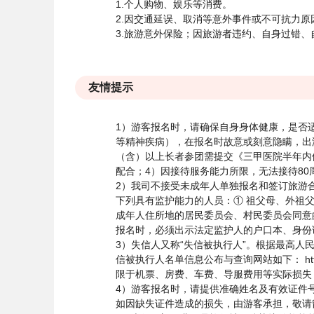
1.个人购物、娱乐等消费。
2.因交通延误、取消等意外事件或不可抗力
3.旅游意外保险；因旅游者违约、自身过错
友情提示
1）游客报名时，请确保自身身体健康，是否
等精神疾病），在报名时故意或刻意隐瞒，出
（含）以上长者参团需提交《三甲医院半年内
配合；4）因接待服务能力所限，无法接待8
2）我司不接受未成年人单独报名和签订旅游
下列具有监护能力的人员：① 祖父母、外祖
成年人住所地的居民委员会、村民委员会同意
报名时，必须出示法定监护人的户口本、身份
3）失信人又称“失信被执行人”。根据最高
信被执行人名单信息公布与查询网站如下： http:/
限于机票、房费、车费、导服费用等实际损失
4）游客报名时，请提供准确姓名及有效证件号
如因缺失证件造成的损失，由游客承担，敬请