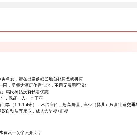
单男单女，请在出发前或当地自补房差或拼房
2人一围，早餐为酒店住宿包含，不用无费用可退）
理）惠民补贴没有长者优惠
调车，保证一人一个正座
门票（1.1-1.4米），不占床位，超高自理，车位（婴儿）只含往返交
建议自动放弃床位，成人含早餐+正餐
水费及一切个人开支；