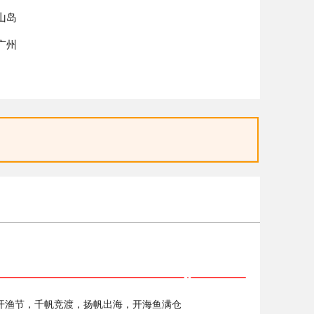
山岛
广州
开渔节，千帆竞渡，扬帆出海，开海鱼满仓