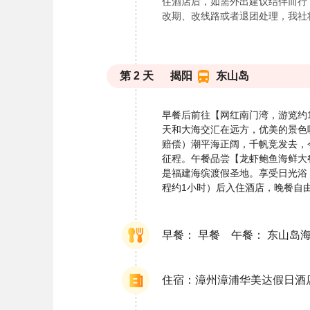
住酒店后，如需外出建议结伴而行，
改期、改线路或者退团处理，我社
第
2
天
揭阳
东山岛
早餐后前往【网红南门湾，游览约
天和大海交汇在远方，优美的景色
赔偿）潮平海正阔，千帆竞发去，
征程。午餐品尝【龙虾鲍鱼海鲜大
是福建海缤渡假圣地。享受日光浴
程约1小时）后入住酒店，晚餐自
早餐： 早餐 午餐： 东山岛
住宿：漳州漳浦华美达假日酒