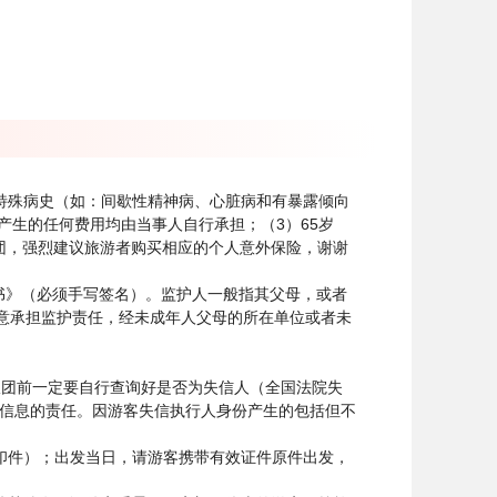
特殊病史（如：间歇性精神病、心脏病和有暴露倾向
生的任何费用均由当事人自行承担；（3）65岁
参团，强烈建议旅游者购买相应的个人意外保险，谢谢
书》（必须手写签名）。监护人一般指其父母，或者
愿意承担监护责任，经未成年人父母的所在单位或者未
报团前一定要自行查询好是否为失信人（全国法院失
担核实游客失信信息的责任。因游客失信执行人身份产生的包括但不
复印件）；出发当日，请游客携带有效证件原件出发，