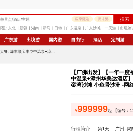
搜索
应季甄选
周末游
哪里:
东北
|
新疆
|
湖南
|
新马
|
日韩
|
广东温泉
|
广东沙滩
|
一天游
|
出境签
广东游
出境游
国内游
自由行
酒店
定制游
【广佛出发】【一年一度福建东山岛开渔节.叹海鲜大餐. 壕丰顺宝丰空中温泉+漳州华美达酒店】千年揭阳古城 电影拍摄地-东山岛南门湾 马銮湾沙滩 小鱼骨沙洲 -网红双面海 汕头小公园 纯玩三天
【广佛出发】【一年一度福
中温泉+漳州华美达酒店】
銮湾沙滩 小鱼骨沙洲 -网
999999
¥
起
【编号：11
行程简介
第1天
广州 -揭