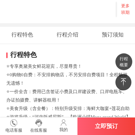
更多
班期
行程特色
行程介绍
预订须知
行程特色
行程
概要
⭐专享奥黛美女鲜花迎宾，尽显尊贵！
⭐0购物0自费：不安排购物店，不另安排自费项目！全程畅游
无遗憾！
⭐一价全含：费用已含签证小费及口岸建设费、口岸电瓶车、
办证拍摄费、讲解器租用！
⭐美食升级（含全餐）：特别升级安排：海鲜大咖宴+莲花自助
⭐游览升级：“河内版威尼斯”—【欧洲小镇Mega grand World】
+【观光车夜游下龙】
立即预订
我的
电话客服
在线客服
⭐经典行程：精品游船遨游“海上桂林”下龙湾、登临天堂岛、