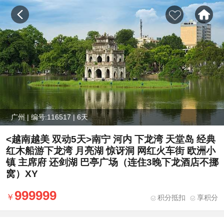
广州 | 编号:116517 | 6天
<越南越美 双动5天>南宁 河内 下龙湾 天堂岛 经典
红木船游下龙湾 月亮湖 惊讶洞 网红火车街 欧洲小
镇 主席府 还剑湖 巴亭广场（连住3晚下龙酒店不挪
窝）XY
999999
积分抵扣
享积分