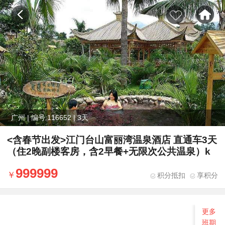
广州 | 编号:116652 | 3天
<含春节出发>江门台山富丽湾温泉酒店 直通车3天
（住2晚副楼客房，含2早餐+无限次公共温泉）k
999999
积分抵扣
享积分
更多
班期