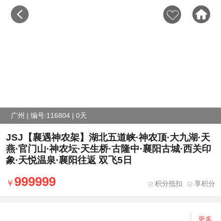
广州 | 编号:116804 | 0天
JSJ【襄遇神农架】湖北五道峡·神农顶·大九湖·天
燕·官门山·神农坛·天生桥·古隆中·襄阳古城·西关印
象·天悦温泉·襄阳往返 双飞5日
999999
积分抵扣
享积分
更多