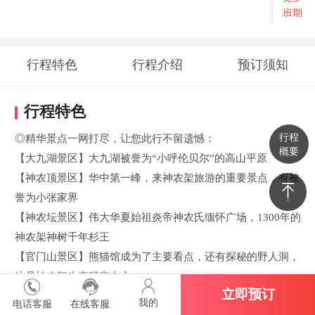
班期
行程特色
行程介绍
预订须知
行程特色
行程
◎精华景点一网打尽，让您此行不留遗憾：
概要
【大九湖景区】大九湖被誉为“小呼伦贝尔”的高山平原
【神农顶景区】华中第一峰，来神农架旅游的重要景点，有被
誉为小张家界
【神农坛景区】伟大华夏始祖炎帝神农氏缅怀广场，1300年的
神农架神树千年杉王
【官门山景区】熊猫馆成为了主要看点，还有探秘的野人洞，
这是神农架生态研究中心
立即预订
【天生桥景区】集奇洞、奇桥、奇瀑，并集中展现巴人文化的
我的
电话客服
在线客服