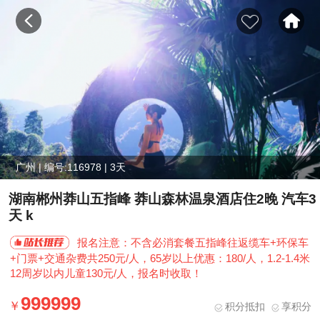
广州 | 编号:116978 | 3天
湖南郴州莽山五指峰 莽山森林温泉酒店住2晚 汽车3
天 k
报名注意：不含必消套餐五指峰往返缆车+环保车
+门票+交通杂费共250元/人，65岁以上优惠：180/人，1.2-1.4米
12周岁以内儿童130元/人，报名时收取！
999999
积分抵扣
享积分