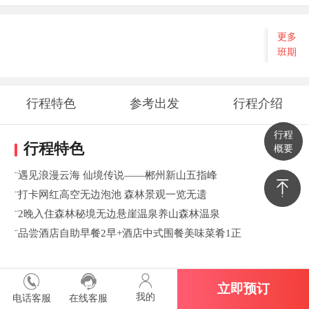
更多
班期
行程特色
参考出发
行程介绍
行程
时间地点
行程特色
概要
¨遇见浪漫云海 仙境传说——郴州新山五指峰
¨打卡网红高空无边泡池 森林景观一览无遗
¨2晚入住森林秘境无边悬崖温泉养山森林温泉
¨品尝酒店自助早餐2早+酒店中式围餐美味菜肴1正
立即预订
报名注意：不含必消套餐五指峰往返缆车+环保车+门票+交通
我的
电话客服
在线客服