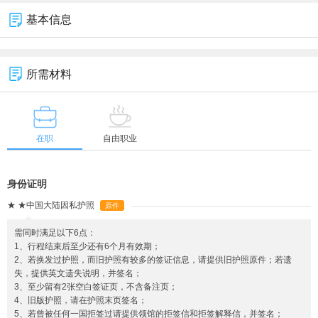
基本信息
所需材料
在职
自由职业
身份证明
★
★中国大陆因私护照
原件
需同时满足以下6点：
1、行程结束后至少还有6个月有效期；
2、若换发过护照，而旧护照有较多的签证信息，请提供旧护照原件；若遗
失，提供英文遗失说明，并签名；
3、至少留有2张空白签证页，不含备注页；
4、旧版护照，请在护照末页签名；
5、若曾被任何一国拒签过请提供领馆的拒签信和拒签解释信，并签名；