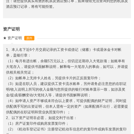
注：请您提供真实有效的机票及酒店预订单，如果领馆无法查询到您的机票及
酒店预订记录，将有可能拒签。
资产证明
★
资产证明
原件
1、本人名下近6个月交易记录的工资卡或借记（储蓄）卡或退休金卡对帐
单，盖银行章：
（1）每月有进出帐，余额5万元以上，但切忌近期存入大笔款项；如账单有
大笔存入，请提供书面解释说明，解释每一大笔存入的事由，如可以，并请提
供相关相关凭证；
（2）如帐单上无持卡人姓名，另提供卡片的正反面复印件；
（3）如是在职人员，建议提供工资卡流水账单，另外请务必注意您的在职证
明/收入说明上所写的收入金额与您所提供的银行对账单显示一致，如涉及奖
金/提成/薪酬变动/大笔转入等，请提供书面解释说明；
（4）如申请人资产不够或未符合以上要求，可提供配偶的财产证明，同时提
供配偶手写的出资证明，但本人需有一定的资产（如果配偶不出行，还需要提
供配偶的在职证明和营业执照复印件）；
2、以下资产证明非必需， 如提交利于出签：
（1）房产证复印件或购房发票复印件；
（2）《机动车登记证书》注册登记机动车信息栏的复印件或购车发票的复印