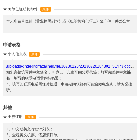
★
★单位证明复印件
原件
本人所在单位的《营业执照副本》或《组织机构代码证》复印件，并盖公章
。
申请表格
★
个人信息表
原件
/uploads/kindeditor/attached/file/20230220/20230220184802_51473.doc
1、
如实完整填写并中文签名，18岁以下儿童可由父母代签；填写完整并中文
签
名
，填写的联系电话需保持畅通；
2、填写的联系电话需保持畅通，申请期间领馆有可能会致电查询，请务必接
听。
其他
★
出行证明
原件
1、中文或英文行程计划表；
2、全程英文机票、酒店预订单。