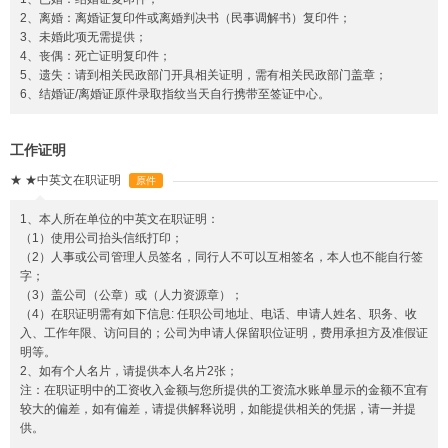
2、离婚：离婚证复印件或离婚判决书（民事调解书）复印件；
3、未婚此项无需提供；
4、丧偶：死亡证明复印件；
5、遗失：请到相关民政部门开具相关证明，需有相关民政部门盖章；
6、结婚证/离婚证原件录取指纹当天自行携带至签证中心。
工作证明
★
★中英文在职证明
原件
1、本人所在单位的中英文在职证明：
（1）使用公司抬头信纸打印；
（2）人事或公司管理人员签名，同行人不可以互相签名，本人也不能自行签
字；
（3）盖公司（公章）或（人力资源章）；
（4）在职证明需有如下信息: 任职公司地址、电话、申请人姓名、职务、收
入、工作年限、访问目的；公司为申请人保留职位证明，费用承担方及准假证
明等。
2、如有个人名片，请提供本人名片2张；
注：在职证明中的工资收入金额与您所提供的工资流水账单显示的金额不宜有
较大的偏差，如有偏差，请提供解释说明，如能提供相关的凭据，请一并提
供。