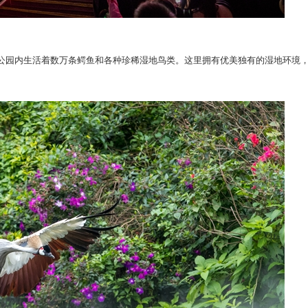
公园内生活着数万条鳄鱼和各种珍稀湿地鸟类。这里拥有优美独有的湿地环境