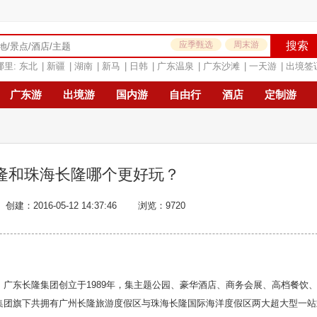
应季甄选
周末游
搜索
哪里:
东北
|
新疆
|
湖南
|
新马
|
日韩
|
广东温泉
|
广东沙滩
|
一天游
|
出境签
广东游
出境游
国内游
自由行
酒店
定制游
隆和珠海长隆哪个更好玩？
创建：2016-05-12 14:37:46
浏览：9720
广东长隆集团创立于1989年，集主题公园、豪华酒店、商务会展、高档餐饮
集团旗下共拥有广州长隆旅游度假区与珠海长隆国际海洋度假区两大超大型一站