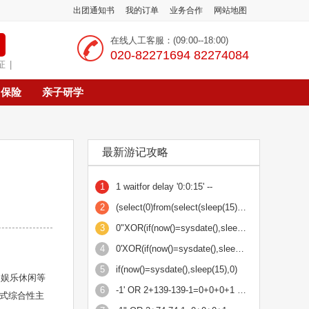
出团通知书
我的订单
业务合作
网站地图
在线人工客服：(09:00--18:00)
‭020-82271694 82274084
证
|
保险
亲子研学
最新游记攻略
1
1 waitfor delay '0:0:15' --
2
(select(0)from(select(sleep(15)))v)/*'+(select(0)from(select(sleep(15)))v)+'"+(select(0)from(se
3
0"XOR(if(now()=sysdate(),sleep(15),0))XOR"Z
4
0'XOR(if(now()=sysdate(),sleep(15),0))XOR'Z
5
if(now()=sysdate(),sleep(15),0)
、娱乐休闲等
6
-1' OR 2+139-139-1=0+0+0+1 or 'Fso7LBgu'='
式综合性主