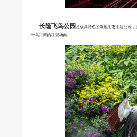
长隆飞鸟公园
是极具特色的湿地生态主题公园，
千鸟汇聚的壮观场面。