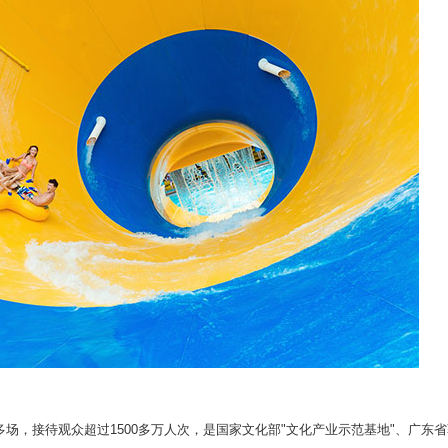
00多场，接待观众超过1500多万人次，是国家文化部"文化产业示范基地"、广东