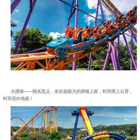
大摆锤——顾名思义。坐在超级大的摆锤上面，时而摆上云霄，
时而晃向地底！