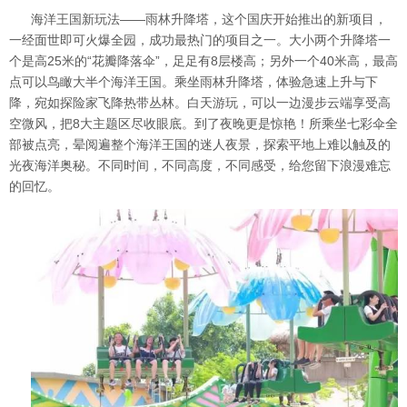
海洋王国新玩法——雨林升降塔，这个国庆开始推出的新项目，
一经面世即可火爆全园，成功最热门的项目之一。
大小两个升降塔一
个是高25米的“花瓣降落伞”，足足有8层楼高；另外一个40米高，最高
点可以鸟瞰大半个海洋王国。乘坐雨林升降塔，体验急速上升与下
降，宛如探险家飞降热带丛林
。白天游玩，可以一边漫步云端享受高
空微风，把8大主题区尽收眼底。到了夜晚更是惊艳！所乘坐七彩伞全
部被点亮，晕
阅遍整个海洋王国的迷人夜景，探索平地上难以触及的
光夜海洋奥秘。不同时间，不同高度，不同感受，给您留下浪漫难忘
的回忆。