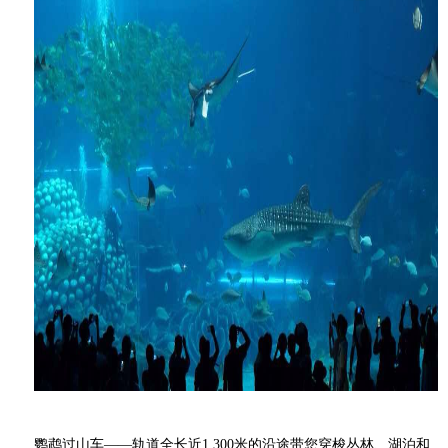
鹦鹉过山车——
轨道全长近1,300米的沿途带您穿梭丛林、湖泊和