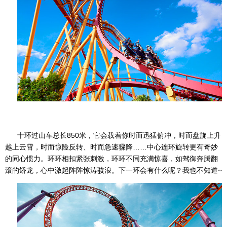
十环过山车总长850米，它会载着你时而迅猛俯冲，时而盘旋上升
越上云霄，时而惊险反转、时而急速骤降……中心连环旋转更有奇妙
的同心惯力。环环相扣紧张刺激，环环不同充满惊喜，如驾御奔腾翻
滚的矫龙，心中激起阵阵惊涛骇浪。下一环会有什么呢？我也不知道~