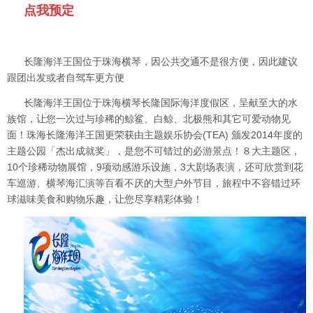
点我预定
长隆海洋王国位于珠海横琴，因公共交通不是很方便，因此建议
跟团出发或者自驾车更方便
长隆海洋王国位于珠海横琴长隆国际海洋度假区，呈献至大的水
族馆，让您一次过与珍稀的鲸鲨、白鲸、北极熊和其它可爱动物见
面！珠海长隆海洋王国更荣获由主题娱乐协会(TEA) 颁发2014年度的
主题公园「杰出成就奖」，是您不可错过的必游景点！
８大主题区，
10个珍稀动物展馆，9项动感游乐设施，3大剧场表演，还可欣赏到花
车巡游、横琴海汇演等百看不厌的大型户外节目，旅程中不容错过环
球滋味美食和购物乐趣，让您尽享精彩体验！