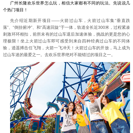
广州长隆欢乐世界怎么玩，相信大家都有不同的玩法。
先说说几
个热门项目！
先介绍近期新开项目——火箭过山车，火箭过山车集“垂直跌
落”、“倒挂俯冲”、和“高速回旋”于一体，轨道全长近300米，过程紧凑
刺激环环相扣，前所未有的过山车退后加速体验，挑战的更是您的心
理极限！坐上火箭过山车即可感受到来自四种经典过山车的不同体
验，逍遥搏击任飞翔，火箭一飞冲天！
火箭过山车的开放，马上成为
过山车迷的最爱之一。去欢乐世界绝对不能错过的项目之一。