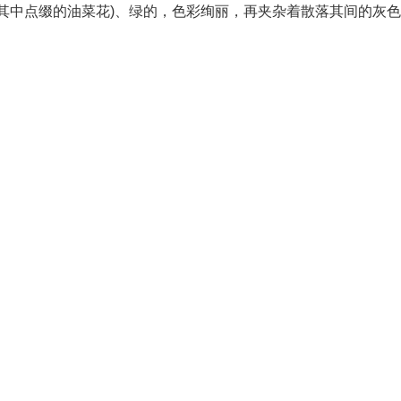
其中点缀的油菜花)、绿的，色彩绚丽，再夹杂着散落其间的灰