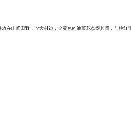
盛放在山间田野，农舍村边，金黄色的油菜花点缀其间，与桃红