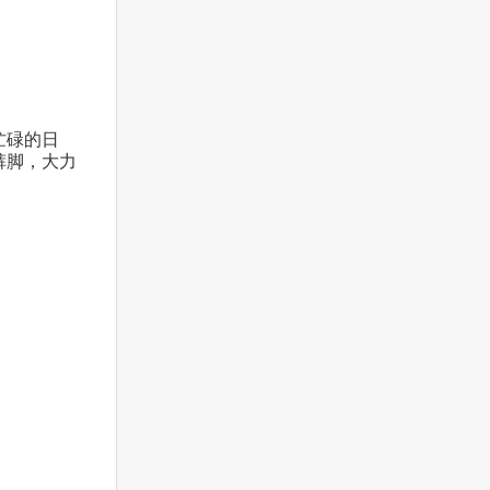
忙碌的日
裤脚，大力