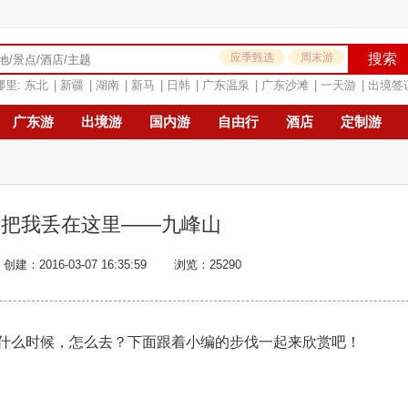
应季甄选
周末游
搜索
哪里:
东北
|
新疆
|
湖南
|
新马
|
日韩
|
广东温泉
|
广东沙滩
|
一天游
|
出境签
广东游
出境游
国内游
自由行
酒店
定制游
请把我丢在这里——九峰山
创建：2016-03-07 16:35:59
浏览：25290
什么时候，怎么去？下面跟着小编的步伐一起来欣赏吧！