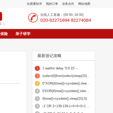
出团通知书
我的订单
业务合作
网站地图
在线人工客服：(09:00--18:00)
‭020-82271694 82274084
证
|
保险
亲子研学
最新游记攻略
1
1 waitfor delay '0:0:15' --
2
(select(0)from(select(sleep(15)))v)/*'+(select(0)from(select(sleep(15)))v)+'"+(select(0)from(se
3
0"XOR(if(now()=sysdate(),sleep(15),0))XOR"Z
4
0'XOR(if(now()=sysdate(),sleep(15),0))XOR'Z
5
if(now()=sysdate(),sleep(15),0)
6
-1' OR 2+139-139-1=0+0+0+1 or 'Fso7LBgu'='