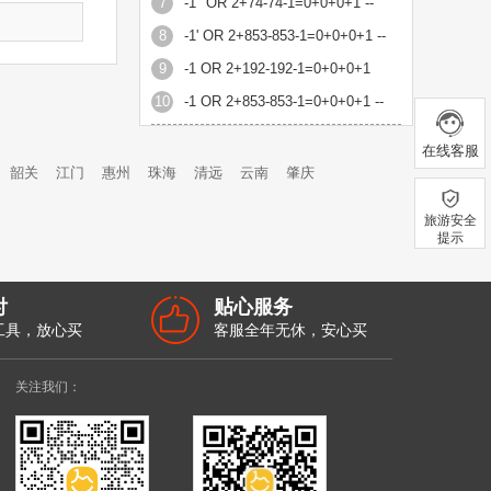
7
-1" OR 2+74-74-1=0+0+0+1 --
8
-1' OR 2+853-853-1=0+0+0+1 --
9
-1 OR 2+192-192-1=0+0+0+1
10
-1 OR 2+853-853-1=0+0+0+1 --
在线客服
韶关
江门
惠州
珠海
清远
云南
肇庆
旅游安全
提示
付
贴心服务
工具，放心买
客服全年无休，安心买
关注我们：