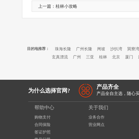
上一篇：
桂林小攻略
目的地推荐：
珠海长隆
广州长隆
闸坡
沙扒湾
巽寮
玄真漂流
广州
三亚
桂林
北京
厦门
产品齐全
为什么选择官网?
产品全自主选，随心
帮助中心
关于我们
购物支付
业务合作
合同保险
营业网点
签证护照