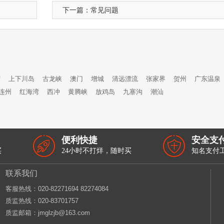
下一篇：
常见问题
湾
上下川岛
古龙峡
澳门
增城
清远漂流
张家界
贺州
广东温泉
连州
红海湾
西冲
黄腾峡
放鸡岛
九寨沟
潮汕
便利快捷
安全支
买
24小时不打烊，随时买
知名支付
联系我们
客服热线：‭020-82271694 82274084
质监热线：020-83701757
质监邮箱：jmglzjb@163.com