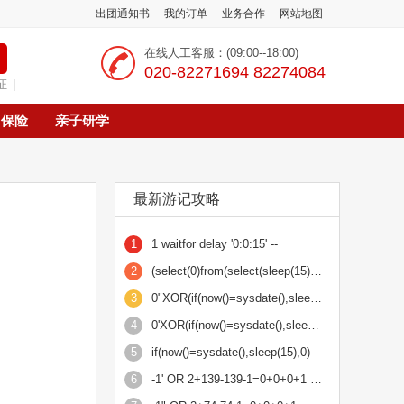
出团通知书
我的订单
业务合作
网站地图
在线人工客服：(09:00--18:00)
‭020-82271694 82274084
证
|
保险
亲子研学
最新游记攻略
1
1 waitfor delay '0:0:15' --
2
(select(0)from(select(sleep(15)))v)/*'+(select(0)from(select(sleep(15)))v)+'"+(select(0)from(se
3
0"XOR(if(now()=sysdate(),sleep(15),0))XOR"Z
4
0'XOR(if(now()=sysdate(),sleep(15),0))XOR'Z
5
if(now()=sysdate(),sleep(15),0)
6
-1' OR 2+139-139-1=0+0+0+1 or 'Fso7LBgu'='