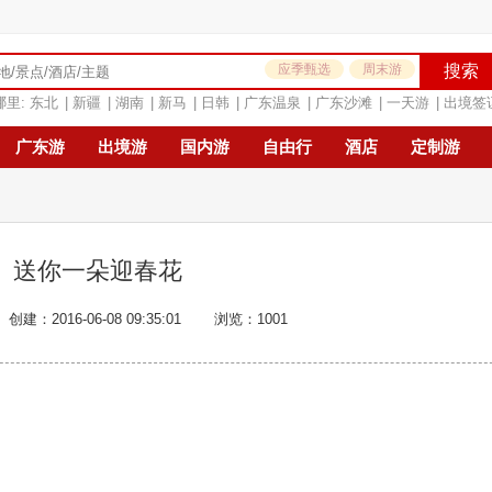
应季甄选
周末游
搜索
哪里:
东北
|
新疆
|
湖南
|
新马
|
日韩
|
广东温泉
|
广东沙滩
|
一天游
|
出境签
广东游
出境游
国内游
自由行
酒店
定制游
送你一朵迎春花
创建：2016-06-08 09:35:01
浏览：1001