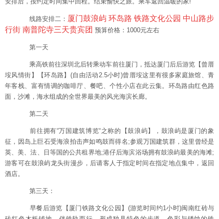
安排后，按约定时间集中回程。结束愉快之旅。乘车返回温暖的家!
厦门鼓浪屿 环岛路 铁路文化公园 中山路步
线路安排二：
行街 南普陀寺三天贵宾团
预算价格：1000元左右
第一天
乘高铁前往深圳北后转乘动车前往厦门，抵达厦门后后游览【曾厝
垵风情街】【环岛路】(自由活动2.5小时)曾厝垵这里有很多家庭旅馆、青
年客栈、富有情调的咖啡厅、餐吧、个性小店在此云集。环岛路由红色路
面，沙滩，海水组成的全世界最美的风光海滨长廊。
第二天
前往拥有“万国建筑博览“之称的【鼓浪屿】，鼓浪屿是厦门的象
征，因岛上巨石受海浪拍击声如鸣鼓而得名;参观万国建筑群，这里曾经是
英、美、法、日等国的公共租界地;港仔后海滨浴场拥有鼓浪屿最美的海滩;
游客可在鼓浪屿龙头街漫步，后请客人于指定时间在指定地点集中，返回
酒店。
第三天：
早餐后游览【厦门铁路文化公园】(游览时间约1小时)闽南红砖与
砖红色木板铺地，伴铁轨而行，形成独具特色的步道，色彩与锈蚀的铁