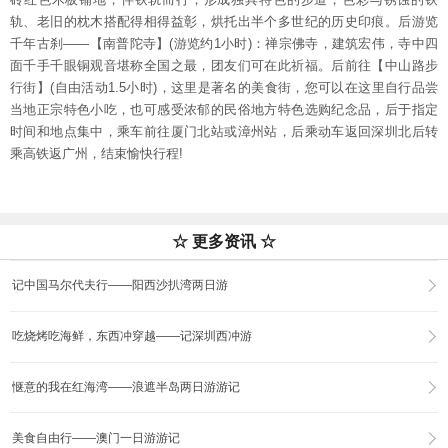
轨、老旧的枕木搭配得相得益彰，烘托出半个多世纪的历史印痕。后游览
千年古刹——【南普陀寺】(游览约1小时)：禅宗佛寺，建筑宏伟，寺中四
面千手千眼铜观音堪称全国之最，团友们可在此祈福。后前往【中山路步
行街】(自由活动1.5小时)，这里是著名的美食街，您可以在这里自行品尝
当地正宗特色小吃，也可感受浓郁的民俗地方特色选购纪念品，后于指定
时间和地点集中，乘车前往厦门北站或漳州站，后乘动车返回深圳北后转
乘高铁返广州，结束愉快行程!
☆ 更多资讯 ☆
记中国马尔代夫行——阳西沙扒湾两日游
吃烧烤吃海鲜，东西冲穿越——记深圳西冲游
惬意的我在红海湾——浪遮半岛两日游游记
美食自由行——澳门一日游游记