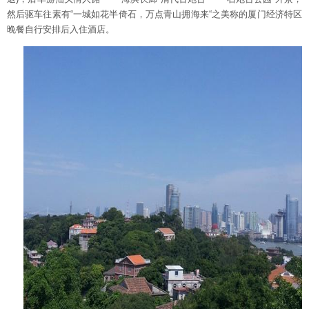
然后驱车往素有“一城如花半倚石，万点青山拥海来“之美称的厦门经济特区
晚餐自行安排后入住酒店。