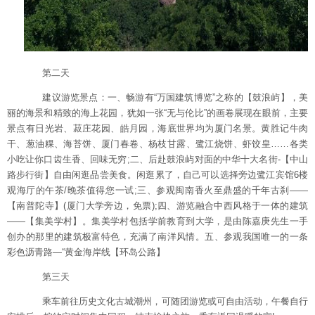
第二天
建议游览景点：一、畅游有“万国建筑博览”之称的【鼓浪屿】，美
丽的海景和精致的海上花园，犹如一张“无与伦比”的画卷展现在眼前，主要
景点有日光岩、菽庄花园、皓月园，海底世界均为厦门名景。黄胜记牛肉
干、葱油粿、海苔饼、厦门春卷、杨枝甘露、鹭江烧饼、虾饺皇……各类
小吃让你口齿生香、回味无穷;二、后赴鼓浪屿对面的中华十大名街-【中山
路步行街】自由闲逛品尝美食。闲逛累了，自己可以选择旁边鹭江宾馆6楼
观海厅的午茶/晚茶值得您一试;三、参观闽南香火至鼎盛的千年古刹——
【南普陀寺】(厦门大学旁边，免票);四、游览融合中西风格于一体的建筑
――【集美学村】。集美学村包括学前教育到大学，是由陈嘉庚先生一手
创办的那里的建筑极富特色，充满了南洋风情。五、参观我国唯一的一条
彩色沥青路—“黄金海岸线【环岛公路】
第三天
乘车前往历史文化古城潮州，可随团游览或可自由活动，午餐自行