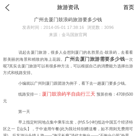
旅游资讯
首页
广州去厦门鼓浪屿旅游要多少钱
发表时间：2014-05-01 17:38:16
浏览数：3096
来源：金马国旅官网
说起去厦门旅游，很多人会想到厦门的名胜景点-鼓浪屿，去看看
广州去厦门旅游需要多少钱
那美丽的海景和精致的海上花园。
一次
呢?其实去厦门旅游可以有很多种方法，可以根据自己的消费能力选择出游
方式和线路安排。
小编就以广州到厦门跟团游为例子，看下去一趟厦门要多少钱。
厦门鼓浪屿半自由行三天
线路安排一：
预算价格：470到500
元
第一天
早上指定时间地点集中乘车出发，(约5.5小时)抵达中国五个经济特
区之一【汕头】，于中途用午餐(此为我社特别赠送餐，如不用则无费用可
退)，后车游汕头情人路——“海滨长廊”清代古炮台——“石炮台公园”外景，