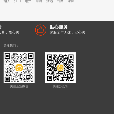
韶关
江门
惠州
珠海
清远
云南
肇庆
付
贴心服务
工具，放心买
客服全年无休，安心买
关注我们：
关注企业微信
关注公众号