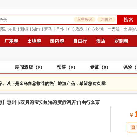
搜索
应季甄选
周末游
哪里:
东北
|
新疆
|
湖南
|
新马
|
日韩
|
广东温泉
|
广东沙滩
|
一天游
|
出境签
广东游
出境游
国内游
自由行
酒店
定制游
）
度假酒店
（
0
）
预售
（
0
）
签证
（
0
）
保险
（
品。以下是金马向您推荐的热门旅游产品，希望您喜欢喔!
特惠】惠州市双月湾宝安虹海湾度假酒店/自由行套票
￥
查