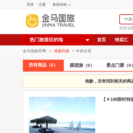
登录
注册
各自分站
您想去
热门旅游目的地
首页
特卖汇
金马国旅官网
>
搜索列表
>
中原全景
所有商品
（
0
）
跟团游
（
0
）
景点门票
（
0
抱歉，没有找到相关的商
【￥199限时