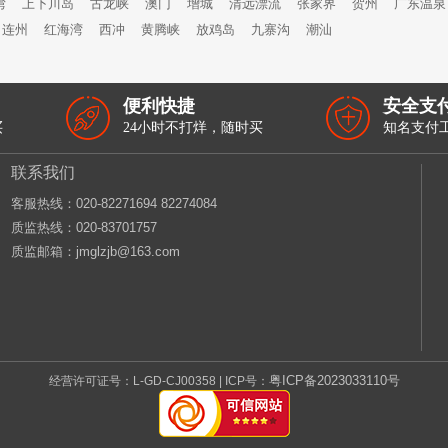
湾
上下川岛
古龙峡
澳门
增城
清远漂流
张家界
贺州
广东温泉
连州
红海湾
西冲
黄腾峡
放鸡岛
九寨沟
潮汕
便利快捷
安全支
买
24小时不打烊，随时买
知名支付
联系我们
客服热线：‭020-82271694 82274084
质监热线：020-83701757
质监邮箱：jmglzjb@163.com
粤ICP备2023033110号
经营许可证号：L-GD-CJ00358 | ICP号：