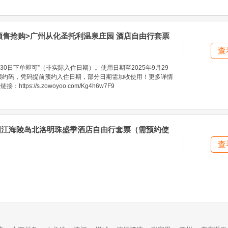
 预售抢购>广州从化圣托利温泉庄园 酒店自由行套票
查
30日下单即可”（非实际入住日期）。使用日期至2025年9月29
预约码，凭码提前预约入住日期，部分日期需加收使用！更多详情
ttps://s.zowoyoo.com/Kg4h6w7F9
>阳江海陵岛北洛明珠盛季酒店自由行套票（需预约使
查