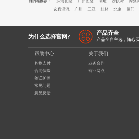
目的地推荐：
珠海长隆
广州长隆
闸坡
沙扒湾
巽寮
玄真漂流
广州
三亚
桂林
北京
厦门
产品齐全
为什么选择官网?
产品全自主选，随心
帮助中心
关于我们
购物支付
业务合作
合同保险
营业网点
签证护照
常见问题
意见反馈