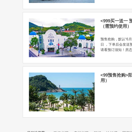
<999买一送一
（需预约使用）
预售抢购，默认“6月
日 ，下单后会发送
请看预订须知！房态链接：h
<99预售抢购
用）