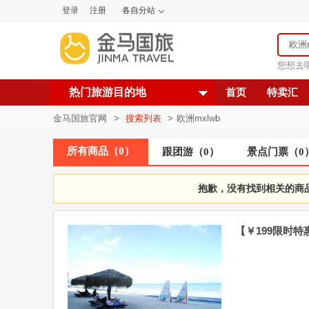
登录
注册
各自分站
您想去
热门旅游目的地
首页
特卖汇
金马国旅官网
>
搜索列表
>
欧洲mxlwb
所有商品
（
0
）
跟团游
（
0
）
景点门票
（
0
抱歉，没有找到相关的商
【￥199限时