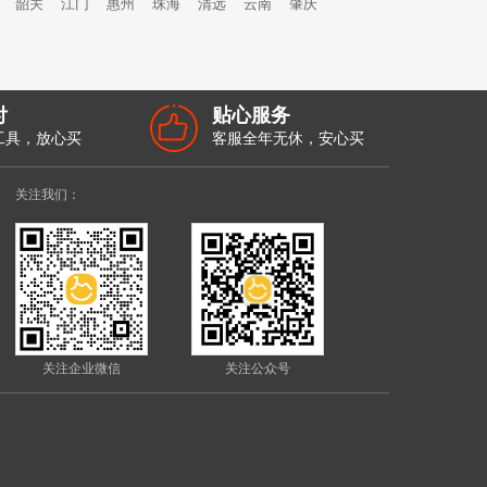
韶关
江门
惠州
珠海
清远
云南
肇庆
付
贴心服务
工具，放心买
客服全年无休，安心买
关注我们：
关注企业微信
关注公众号