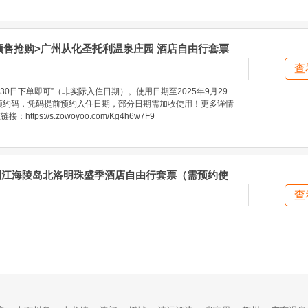
 预售抢购>广州从化圣托利温泉庄园 酒店自由行套票
查
30日下单即可”（非实际入住日期）。使用日期至2025年9月29
预约码，凭码提前预约入住日期，部分日期需加收使用！更多详情
ttps://s.zowoyoo.com/Kg4h6w7F9
>阳江海陵岛北洛明珠盛季酒店自由行套票（需预约使
查