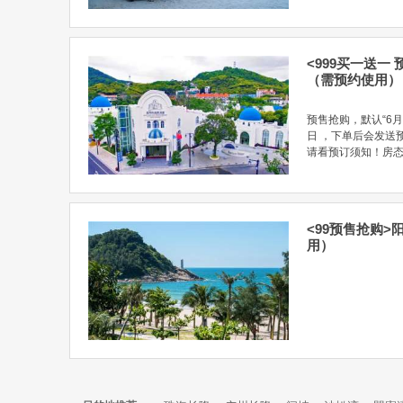
<999买一送一
（需预约使用）
预售抢购，默认“6月
日 ，下单后会发送
请看预订须知！房态链接：h
<99预售抢购
用）