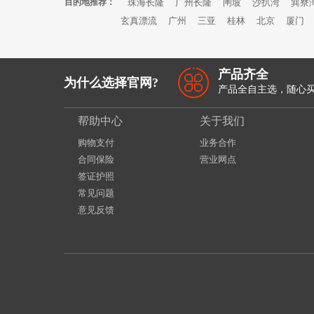
目的地推荐：
珠海长隆
广州长隆
闸坡
沙扒湾
巽寮
玄真漂流
广州
三亚
桂林
北京
厦门
产品齐全
为什么选择官网?
产品全自主选，随心
帮助中心
关于我们
购物支付
业务合作
合同保险
营业网点
签证护照
常见问题
意见反馈