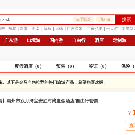
搜索
应季甄选
周末游
哪里:
东北
|
新疆
|
湖南
|
新马
|
日韩
|
广东温泉
|
广东沙滩
|
一天游
|
出境签
广东游
出境游
国内游
自由行
酒店
定制游
）
度假酒店
（
0
）
预售
（
0
）
签证
（
0
）
保险
（
品。以下是金马向您推荐的热门旅游产品，希望您喜欢喔!
特惠】惠州市双月湾宝安虹海湾度假酒店/自由行套票
￥
查