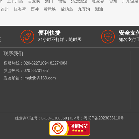
湾
上下川岛
古龙峡
澳门
增城
清远漂流
张家界
贺州
广东温泉
连州
红海湾
西冲
黄腾峡
放鸡岛
九寨沟
潮汕
便利快捷
安全支
买
24小时不打烊，随时买
知名支付
联系我们
客服热线：‭020-82271694 82274084
质监热线：020-83701757
质监邮箱：jmglzjb@163.com
粤ICP备2023033110号
经营许可证号：L-GD-CJ00358 | ICP号：