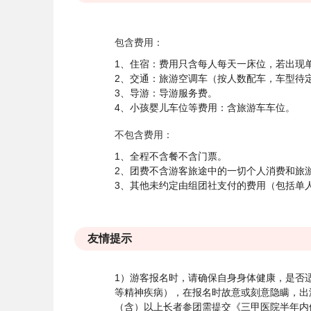
包含费用：
1、住宿：费用只含每人每天一床位，若出现单
2、交通：旅游空调车（按人数配车，车型待
3、导游：导游服务费。
4、小孩婴儿车位等费用：含旅游车车位。
不包含费用：
1、全程不含餐不含门票。
2、团费不含游客旅途中的一切个人消费和旅
3、其他未约定由组团社支付的费用（包括单
友情提示
1）游客报名时，请确保自身身体健康，是否
等精神疾病），在报名时故意或刻意隐瞒，出
（含）以上长者参团需提交《三甲医院半年内