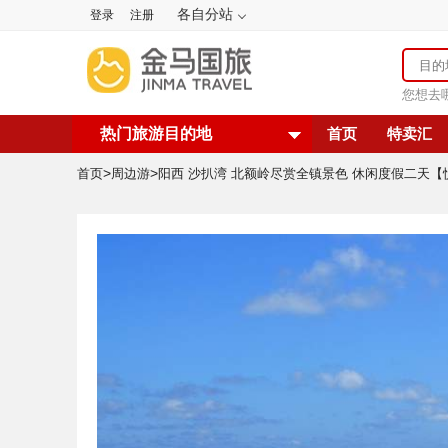
各自分站
登录
注册
您想去
热门旅游目的地
首页
特卖汇
>
>
首页
周边游
阳西 沙扒湾 北额岭尽赏全镇景色 休闲度假二天