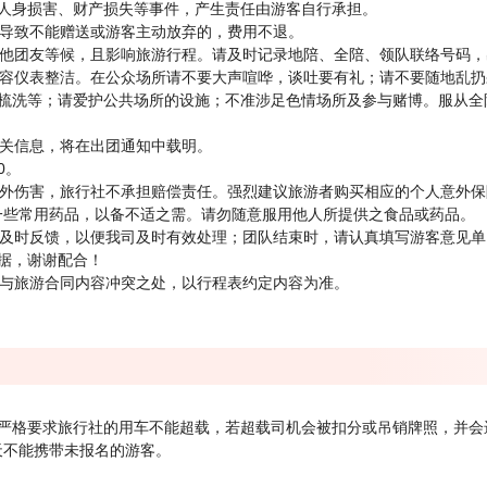
人身损害、财产损失等事件，产生责任由游客自行承担。
素导致不能赠送或游客主动放弃的，费用不退。
其他团友等候，且影响旅游行程。请及时记录地陪、全陪、领队联络号码
仪容仪表整洁。在公众场所请不要大声喧哗，谈吐要有礼；请不要随地乱
梳洗等；请爱护公共场所的设施；不准涉足色情场所及参与赌博。服从全
相关信息，将在出团通知中载明。
0。
意外伤害，旅行社不承担赔偿责任。强烈建议旅游者购买相应的个人意外保
备一些常用药品，以备不适之需。请勿随意服用他人所提供之食品或药品。
地及时反馈，以便我司及时有效处理；团队结束时，请认真填写游客意见
据，谢谢配合！
容与旅游合同内容冲突之处，以行程表约定内容为准。
严格要求旅行社的用车不能超载，若超载司机会被扣分或吊销牌照，并会
天不能携带未报名的游客。