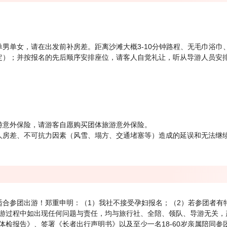
男单女，请在出发前补房差。距离沙滩大概3-10分钟路程、无毛巾浴巾
定）；并按报名的先后顺序安排座位，请客人自觉礼让，听从导游人员安
游意外保险，请游客自愿购买团体旅游意外保险。
人房差、不可抗力因素（风雪、塌方、交通堵塞等）造成的延误和无法继
适合参团出游！郑重申明：（1）我社不接受孕妇报名；（2）若参团者有
游过程中如出现任何问题与责任，均与旅行社、全陪、领队、导游无关，产
体检报告》、签署《长者出行声明书》以及至少一名18-60岁亲属陪同