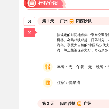
行程介绍
第
1
天
广州
阳西沙扒
D1
D2
按规定的时间地点集中乘坐空调旅
椰林、岛屿相映成趣，日落时分，
海岛、享受大自然的“中国马尔代
海，岭上植被保存完好，奇石众多
早餐：无 午餐：无 晚餐：
住宿：悦景湾
第
2
天
阳西沙扒
广州