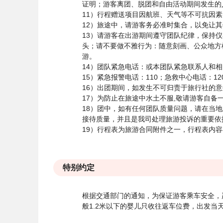
证明；游客离团、脱团和自由活动期间发生的
11）行程赠送项目因航班、天气等不可抗因
12）旅途中，请游客务必准时集合，以免让
13）请游客在出游期间遵守团队纪律，保持
头；请不要做不雅行为：随意刻画、公众地方
游。
14）团队紧急电话：或本团队紧急联系人和
15）紧急报警电话：110；急救中心电话：12
16）出团期间，如发生不可归责于旅行社的
17）为防止在旅途中水土不服,敬请游客自
18）团中，如有任何团队质量问题，请在当
接待质量，并且是我司处理旅游投诉的重要依
19）行程表为旅游合同附件之一，行程表内
特别约定
根据交通部门的通知，为保证游客乘车安全，
般1.2米以下的婴儿只收往返车位费，出发当