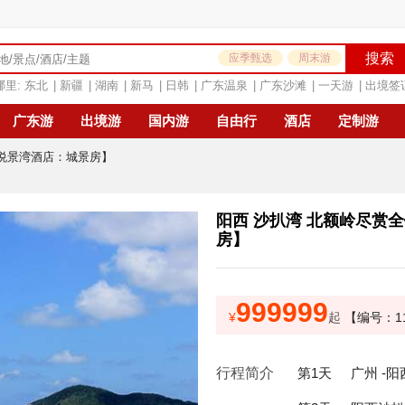
搜索
应季甄选
周末游
哪里:
东北
|
新疆
|
湖南
|
新马
|
日韩
|
广东温泉
|
广东沙滩
|
一天游
|
出境签
广东游
出境游
国内游
自由行
酒店
定制游
【悦景湾酒店：城景房】
阳西 沙扒湾 北额岭尽赏
房】
999999
¥
起
【编号：11
行程简介
第1天
广州 -