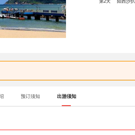
第2天
阳西沙扒
绍
预订须知
出游须知