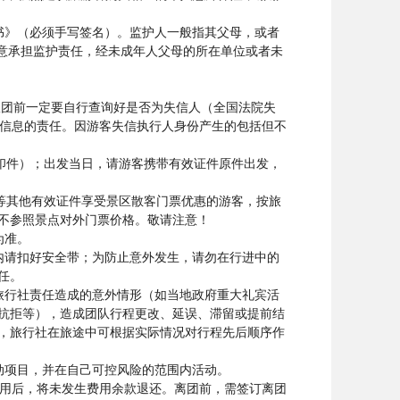
书》（必须手写签名）。监护人一般指其父母，或者
愿意承担监护责任，经未成年人父母的所在单位或者未
报团前一定要自行查询好是否为失信人（全国法院失
担核实游客失信信息的责任。因游客失信执行人身份产生的包括但不
复印件）；出发当日，请游客携带有效证件原件出发，
等其他有效证件享受景区散客门票优惠的游客，按旅
不参照景点对外门票价格。敬请注意！
为准。
内请扣好安全带；为防止意外发生，请勿在行进中的
任。
旅行社责任造成的意外情形（如当地政府重大礼宾活
抗拒等），造成团队行程更改、延误、滞留或提前结
，旅行社在旅途中可根据实际情况对行程先后顺序作
动项目，并在自己可控风险的范围内活动。
费用后，将未发生费用余款退还。离团前，需签订离团