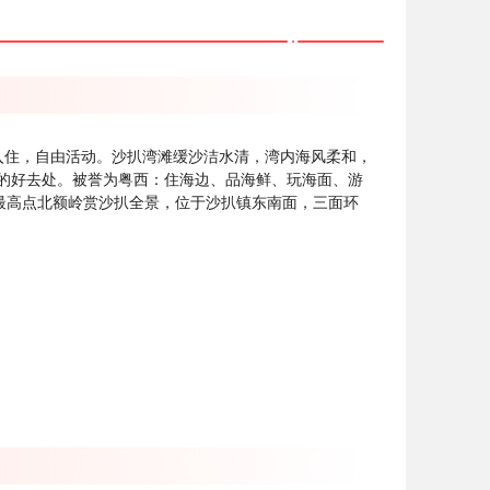
0入住，自由活动。沙扒湾滩缓沙洁水清，湾内海风柔和，
的好去处。被誉为粤西：住海边、品海鲜、玩海面、游
最高点北额岭赏沙扒全景，位于沙扒镇东南面，三面环