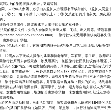
0周岁以上的旅游者报名出游，敬请谅解。
合同。未成年人参团，必须由其监护人办理报名手续并签订《监护人同意
父母；② 兄、姐（年满十八周岁以上）；③ 关系密切的其他亲属、朋友
的；
证原件或复印件，建议未成年人出行购买旅游意外险；
人民法院的相关文件，失信人会被限制乘坐火车、飞机、出入境等。请游客
/shixin.court.gov.cn/index.html），旅行社依法无须承
，由游客自行承担。
码（包括但不限于：有效期内的身份证/护照/户口本/出生证/回乡证等
留意。
算。12周岁以下按成人操作的儿童和持老年证、军官证、学生证、教师证
因旅行社原因未参观景点，涉及退票的，按照旅行社团队协议价格退还，
准景点不变的情况下可做出相应的调整，具体以出团通知及当地实际安排
其现金、贵重物品等），务必注意自身的人身和财物安全。游客在旅游车
内喝热饮；贵重物品请随身携带，如有发生财物丢失旅行社不承担赔偿责
行，旅行社应当及时通知游客，并采取适当措施防止损失的扩大。遇到非
些线路在某时间段因台风、雷雨季节、洪水、塌方等自然灾害或人力不可
程。发生费用增减的，增加部分由游客承担，未发生费用旅行社退还游客
敬请知悉。
为游客自由活动时间，自由活动期间，游客请选择自己能够控制风险的活
行程内的某项团队活动（如酒店、用餐、景点等），旅行社扣除实际产生