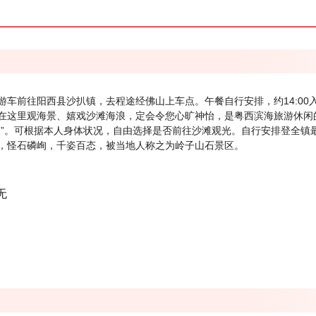
游车前往阳西县沙扒镇，去程途经佛山上车点。午餐自行安排，约14:0
在这里观海景、嬉戏沙滩海浪，定会令您心旷神怡，是粤西滨海旅游休闲
夫”。可根据本人身体状况，自由选择是否前往沙滩观光。自行安排登全镇
，怪石磷峋，千姿百态，被当地人称之为岭子山石景区。
无