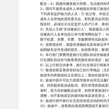
配合；4）因接待服务能力所限，无法接待8
2）我司不接受未成年人单独报名和签订旅游
下列具有监护能力的人员：① 祖父母、外祖
成年人住所地的居民委员会、村民委员会同意
报名时，必须出示法定监护人的户口本、身份
3）失信人又称“失信被执行人”。根据最高
信被执行人名单信息公布与查询网站如下： http:/
限于机票、房费、车费、导服费用等实际损失
4）游客报名时，请提供准确姓名及有效证件号
如因缺失证件造成的损失，由游客承担，敬请
5）本行程门票费用是旅行社团队协议价格核
行社团队协议价与散客票优惠价差价退还；如
6）以上行程仅供参考，旅行社在保证行程标
7）敬请游客妥善保管好自己的行李物品（尤
旅游车内奔跑或站立在座位上；请勿在旅游车
8）旅途中因不可抗力原因导致本合同无法履
动、列车航班延误或取消、景区管理原因或某
束时，双方应积极配合处理，协商变更旅游行
调整，但不影响原定的接待标准及游览景点，
9）旅游行程中旅行社无安排游览活动的时间
10）旅途中，游客因自身原因离团或不参加