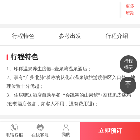
更多
班期
行程特色
参考出发
行程介绍
时间地点
行程特色
行程
概要
1、珍稀温泉养生度假--壹泉湾温泉酒店；
2、享有“广州北肺”着称的从化市温泉镇旅游度假区入口处，地
理位置十分优越；
3、住房赠送酒店自助早餐+“会跳舞的山泉鲩”+荔枝脆皮烧鸡
(套餐酒店包含，如客人不用，没有费用退)；
参考出发时间地点
立即预订
我的
电话客服
在线客服