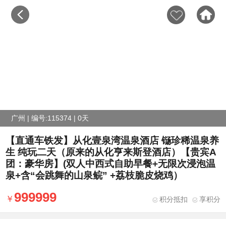
广州 | 编号:115374 | 0天
【直通车铁发】从化壹泉湾温泉酒店 铴珍稀温泉养
生 纯玩二天（原来的从化亨来斯登酒店）【贵宾A
团：豪华房】(双人中西式自助早餐+无限次浸泡温
泉+含“会跳舞的山泉鲩” +荔枝脆皮烧鸡）
999999
积分抵扣
享积分