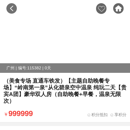
广州 | 编号:115382 | 0天
（美食专场 直通车铁发）【主题自助晚餐专
场】“岭南第一泉”从化碧泉空中温泉 纯玩二天【贵
宾A团】豪华双人房（自助晚餐+早餐，温泉无限
次）
999999
积分抵扣
享积分