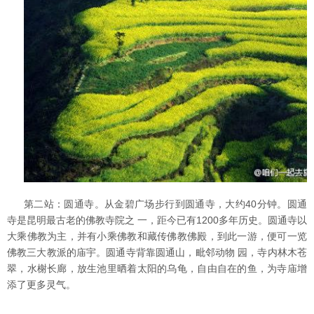
第二站：圆通寺。从金碧广场步行到圆通寺，大约40分钟。圆通
寺是昆明最古老的佛教寺院之 一，距今已有1200多年历史。圆通寺以
大乘佛教为主，并有小乘佛教和藏传佛教佛殿，到此一游，便可一览
佛教三大教派的庙宇。圆通寺背靠圆通山，毗邻动物 园，寺内林木苍
翠，水榭长廊，放生池里晒着太阳的乌龟，自由自在的鱼，为寺庙增
添了更多灵气。