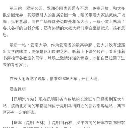
第三站：翠湖公园。翠湖公园离圆通寺不远，免费开放，和大多
数公园无异，其最吸引人的当属公园一角，藏民带着大家跳藏族广场
舞，挺有意思。而在广场舞群旁边即是相亲大会，一条小道上贴满了
各式各样的自我介绍，还有热情的大叔大妈们亲自坐镇把关，很有意
思。
最后一站：云南大学。作为云南省的最高学府，云大并没有流露
出大学的味道，更像是休闲度假之所。听着上下课的铃声，看着捧着
书穿梭于各教室的同学，球场上激情洋溢的青春，才把自己拉回了过
去的青葱岁月。
在云大附近吃了晚饭，搭乘K9636火车，开往大理。
游走昆明
【昆明汽车站】现在昆明到省内各地的长途班车已经搬到五大车
站，滇西北方向的车都是到位于昆明马街附近的新西部客运站，离市
区还有一定的距离。
【班车（昆明-石林）】昆明到石林、罗平方向的班车在新东部客