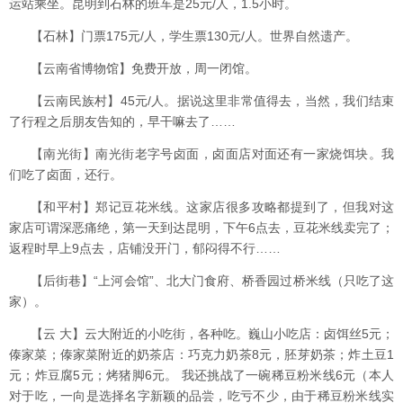
运站乘坐。昆明到石林的班车是25元/人，1.5小时。
【石林】门票175元/人，学生票130元/人。世界自然遗产。
【云南省博物馆】免费开放，周一闭馆。
【云南民族村】45元/人。据说这里非常值得去，当然，我们结束
了行程之后朋友告知的，早干嘛去了……
【南光街】南光街老字号卤面，卤面店对面还有一家烧饵块。我
们吃了卤面，还行。
【和平村】郑记豆花米线。这家店很多攻略都提到了，但我对这
家店可谓深恶痛绝，第一天到达昆明，下午6点去，豆花米线卖完了；
返程时早上9点去，店铺没开门，郁闷得不行……
【后街巷】“上河会馆”、北大门食府、桥香园过桥米线（只吃了这
家）。
【云 大】云大附近的小吃街，各种吃。巍山小吃店：卤饵丝5元；
傣家菜；傣家菜附近的奶茶店：巧克力奶茶8元，胚芽奶茶；炸土豆1
元；炸豆腐5元；烤猪脚6元。 我还挑战了一碗稀豆粉米线6元（本人
对于吃，一向是选择名字新颖的品尝，吃亏不少，由于稀豆粉米线实