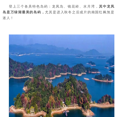
登上三个各具特色岛屿：龙凤岛、镜花岭、水月湾，
其中龙凤
岛是万绿湖最美的岛屿，
尤其是进入秋冬之后成片的南国红枫煞是
迷人！