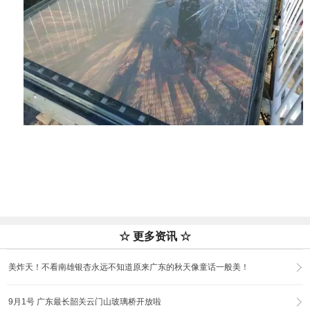
☆ 更多资讯 ☆
美炸天！不看南雄银杏永远不知道原来广东的秋天像童话一般美！
9月1号 广东最长韶关云门山玻璃桥开放啦