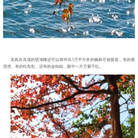
龙凤岛岛顶的望湖楼还可以将环岛5万平方米的枫林尽收眼底，有的黄
澄澄、有的红彤彤、还有的金灿灿，眼中一片万紫千红。