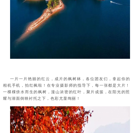
一片一片艳丽的红云，成片的枫树林，各位团友们，拿起你的
相机手机，拍红枫啦！在专业摄影师的指导下，每一张都是大片！
一棵棵傍水而生的枫树，漫山浓密的红叶，聚片成簇，在阳光的照
耀与湖面倒映衬托之下，色彩尤显绚丽！