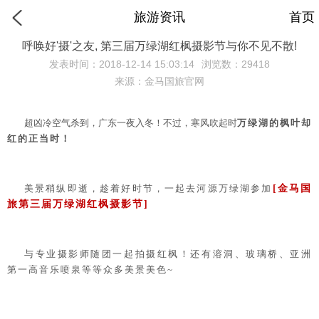
旅游资讯
首页
呼唤好'摄'之友, 第三届万绿湖红枫摄影节与你不见不散!
发表时间：2018-12-14 15:03:14
浏览数：29418
来源：金马国旅官网
超凶冷空气杀到，广东一夜入冬！不过，寒风吹起时
万绿湖的枫叶却
红的正当时！
美景稍纵即逝，趁着好时节，一起去河源万绿湖参加
[
金马国
旅第三届万绿湖红枫摄影节]
与专业摄影师随团一起拍摄红枫！还有溶洞、玻璃桥、亚洲
第一高音乐喷泉等等众多美景美色~