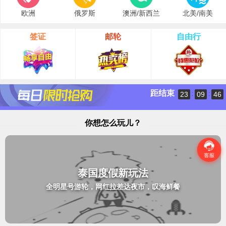
欧洲
俄罗斯
澳洲/新西兰
北美/南美
签证
邮轮
自由行
距结束
23
09
46
:
:
你想怎么玩儿？
泰国度假新玩法
全明星号游轮，网红拉差达夜市，叹海鲜餐