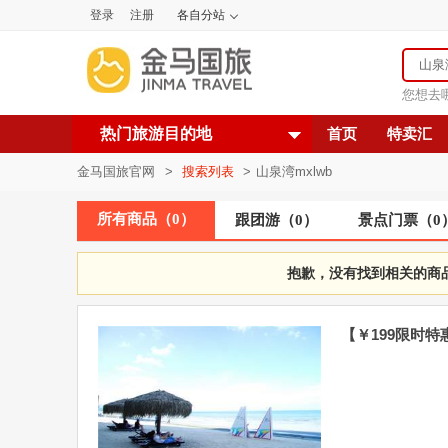
登录
注册
各自分站
您想去
热门旅游目的地
首页
特卖汇
金马国旅官网
>
搜索列表
>
山泉湾mxlwb
所有商品
（
0
）
跟团游
（
0
）
景点门票
（
0
抱歉，没有找到相关的商
【￥199限时