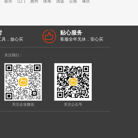
韶关
江门
惠州
珠海
清远
云南
肇庆
付
贴心服务
工具，放心买
客服全年无休，安心买
关注我们：
关注企业微信
关注公众号