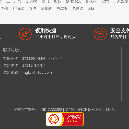
湾
上下川岛
古龙峡
澳门
增城
清远漂流
张家界
贺州
广东温泉
连州
红海湾
西冲
黄腾峡
放鸡岛
九寨沟
潮汕
便利快捷
安全支
买
24小时不打烊，随时买
知名支付
联系我们
客服热线：‭020-82271694 82274084
质监热线：020-83701757
质监邮箱：jmglzjb@163.com
粤ICP备2023033110号
经营许可证号：L-GD-CJ00358 | ICP号：