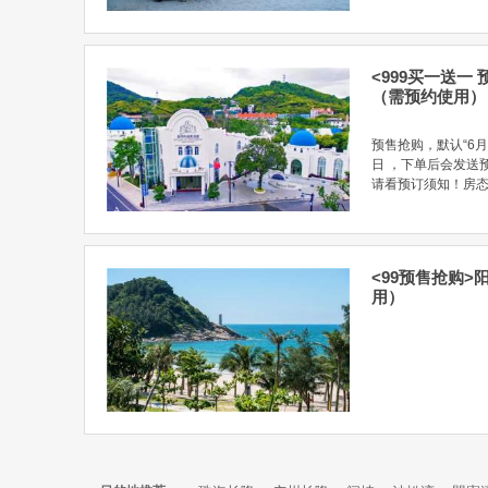
<999买一送一
（需预约使用）
预售抢购，默认“6月
日 ，下单后会发送
请看预订须知！房态链接：h
<99预售抢购
用）