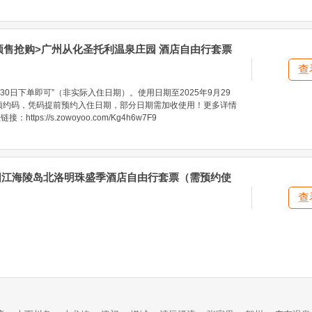
 预售抢购>广州从化圣托利温泉庄园 酒店自由行套票
查
30日下单即可”（非实际入住日期）。使用日期至2025年9月29
预约码，凭码提前预约入住日期，部分日期需加收使用！更多详情
ttps://s.zowoyoo.com/Kg4h6w7F9
>阳江海陵岛北洛明珠盛季酒店自由行套票（需预约使
查