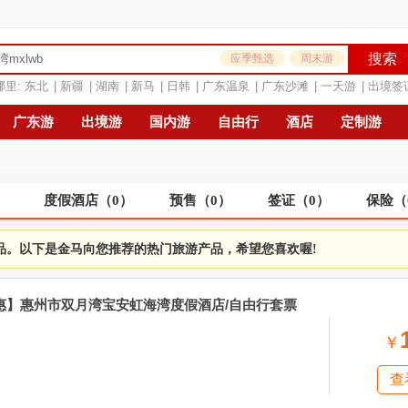
搜索
应季甄选
周末游
哪里:
东北
|
新疆
|
湖南
|
新马
|
日韩
|
广东温泉
|
广东沙滩
|
一天游
|
出境签
广东游
出境游
国内游
自由行
酒店
定制游
）
度假酒店
（
0
）
预售
（
0
）
签证
（
0
）
保险
（
品。以下是金马向您推荐的热门旅游产品，希望您喜欢喔!
特惠】惠州市双月湾宝安虹海湾度假酒店/自由行套票
￥
查