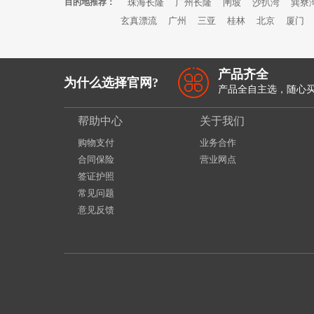
目的地推荐：
珠海长隆
广州长隆
闸坡
沙扒湾
巽寮
玄真漂流
广州
三亚
桂林
北京
厦门
产品齐全
为什么选择官网?
产品全自主选，随心
帮助中心
关于我们
购物支付
业务合作
合同保险
营业网点
签证护照
常见问题
意见反馈