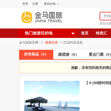
登录
注册
各自分站
您想去
热门旅游目的地
首页
特卖汇
金马国旅官网
>
搜索列表
>
巴伐利亚温泉
所有商品
（
0
）
跟团游
（
0
）
景点门票
（
0
抱歉，没有找到相关的商
【￥199限时