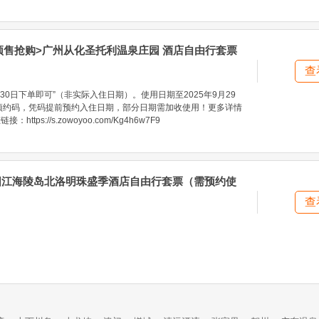
 预售抢购>广州从化圣托利温泉庄园 酒店自由行套票
查
30日下单即可”（非实际入住日期）。使用日期至2025年9月29
预约码，凭码提前预约入住日期，部分日期需加收使用！更多详情
ttps://s.zowoyoo.com/Kg4h6w7F9
>阳江海陵岛北洛明珠盛季酒店自由行套票（需预约使
查