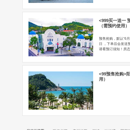
<999买一送一
（需预约使用）
预售抢购，默认“6月
日 ，下单后会发送
请看预订须知！房态链接：h
<99预售抢购
用）