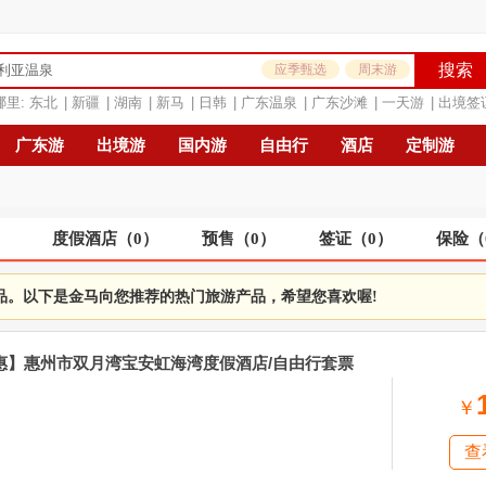
搜索
应季甄选
周末游
哪里:
东北
|
新疆
|
湖南
|
新马
|
日韩
|
广东温泉
|
广东沙滩
|
一天游
|
出境签
广东游
出境游
国内游
自由行
酒店
定制游
）
度假酒店
（
0
）
预售
（
0
）
签证
（
0
）
保险
（
品。以下是金马向您推荐的热门旅游产品，希望您喜欢喔!
特惠】惠州市双月湾宝安虹海湾度假酒店/自由行套票
￥
查