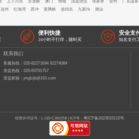
湾
上下川岛
古龙峡
澳门
增城
清远漂流
张家界
贺州
广东温泉
连州
红海湾
西冲
黄腾峡
放鸡岛
九寨沟
潮汕
便利快捷
安全支
买
24小时不打烊，随时买
知名支付
联系我们
客服热线：‭020-82271694 82274084
质监热线：020-83701757
质监邮箱：jmglzjb@163.com
粤ICP备2023033110号
经营许可证号：L-GD-CJ00358 | ICP号：