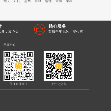
韶关
江门
惠州
珠海
清远
云南
肇庆
付
贴心服务
工具，放心买
客服全年无休，安心买
关注我们：
关注企业微信
关注公众号