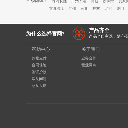
目的地推荐：
珠海长隆
广州长隆
闸坡
沙扒湾
巽寮
玄真漂流
广州
三亚
桂林
北京
厦门
产品齐全
为什么选择官网?
产品全自主选，随心
帮助中心
关于我们
购物支付
业务合作
合同保险
营业网点
签证护照
常见问题
意见反馈