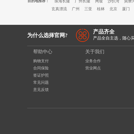
目的地推荐：
珠海长隆
广州长隆
闸坡
沙扒湾
巽寮
玄真漂流
广州
三亚
桂林
北京
厦门
产品齐全
为什么选择官网?
产品全自主选，随心
帮助中心
关于我们
购物支付
业务合作
合同保险
营业网点
签证护照
常见问题
意见反馈