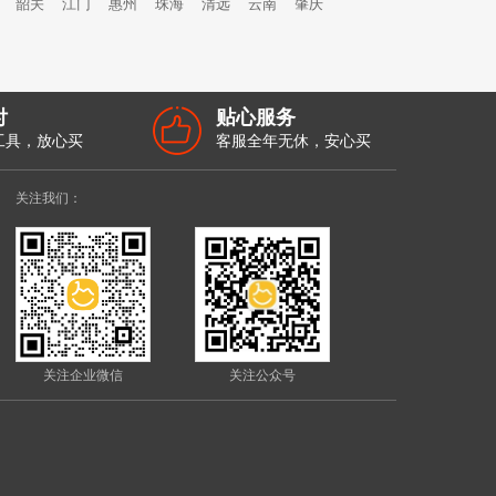
韶关
江门
惠州
珠海
清远
云南
肇庆
付
贴心服务
工具，放心买
客服全年无休，安心买
关注我们：
关注企业微信
关注公众号