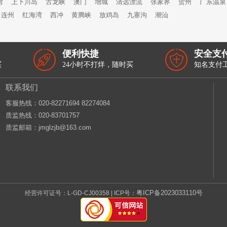
湾
上下川岛
古龙峡
澳门
增城
清远漂流
张家界
贺州
广东温泉
连州
红海湾
西冲
黄腾峡
放鸡岛
九寨沟
潮汕
便利快捷
安全支
买
24小时不打烊，随时买
知名支付
联系我们
客服热线：‭020-82271694 82274084
质监热线：020-83701757
质监邮箱：jmglzjb@163.com
粤ICP备2023033110号
经营许可证号：L-GD-CJ00358 | ICP号：