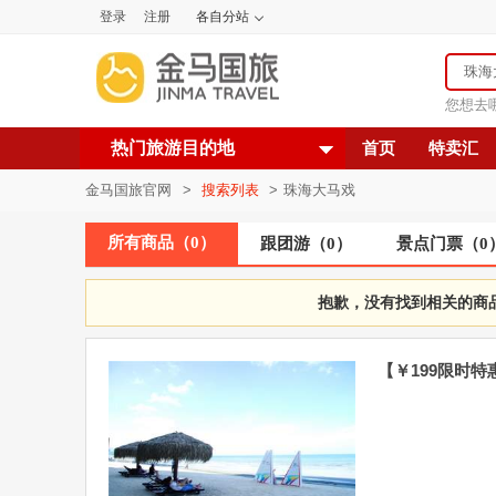
登录
注册
各自分站
您想去
热门旅游目的地
首页
特卖汇
金马国旅官网
>
搜索列表
>
珠海大马戏
所有商品
（
0
）
跟团游
（
0
）
景点门票
（
0
抱歉，没有找到相关的商
【￥199限时