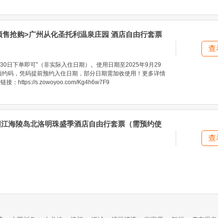
 预售抢购>广州从化圣托利温泉庄园 酒店自由行套票
查
30日下单即可”（非实际入住日期）。使用日期至2025年9月29
预约码，凭码提前预约入住日期，部分日期需加收使用！更多详情
ttps://s.zowoyoo.com/Kg4h6w7F9
>阳江海陵岛北洛明珠盛季酒店自由行套票（需预约使
查