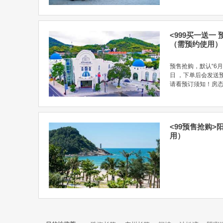
<999买一送一
（需预约使用）
预售抢购，默认“6月
日 ，下单后会发送
请看预订须知！房态链接：h
<99预售抢购
用）