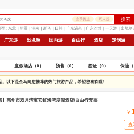
搜索
应季甄选
周末游
哪里:
东北
|
新疆
|
湖南
|
新马
|
日韩
|
广东温泉
|
广东沙滩
|
一天游
|
出境签
广东游
出境游
国内游
自由行
酒店
定制游
）
度假酒店
（
0
）
预售
（
0
）
签证
（
0
）
保险
（
品。以下是金马向您推荐的热门旅游产品，希望您喜欢喔!
特惠】惠州市双月湾宝安虹海湾度假酒店/自由行套票
￥
查